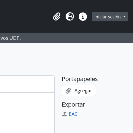
Iniciar sesión
Portapapeles
Idioma
Enlaces rápidos
hivos UDP.
Portapapeles
Agregar
Exportar
EAC