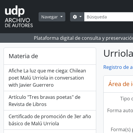
Skip to main content
Búsqueda
Search options
Navegar
Plataforma digital de consulta y preservaci
Urriol
Materia de
Registro de 
Afiche La luz que me ciega: Chilean
poet Malú Urriola in conversation
Área de 
with Javier Guerrero
Artículo "Tres bravas poetas" de
Tipo 
Revista de Libros
Forma auto
Certificado de promoción de 3er año
básico de Malú Urriola
Forma(s) p