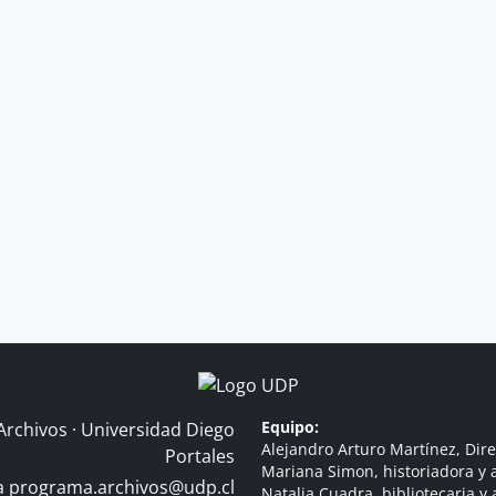
Equipo:
Archivos · Universidad Diego
Alejandro Arturo Martínez, Dire
Portales
Mariana Simon, historiadora y a
 a
programa.archivos@udp.cl
Natalia Cuadra, bibliotecaria y 