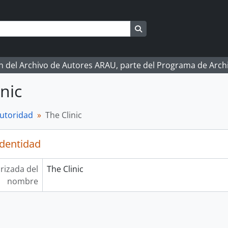
Search in browse page
ón del Archivo de Autores ARAU, parte del Programa de Arc
inic
autoridad
The Clinic
identidad
rizada del
The Clinic
nombre