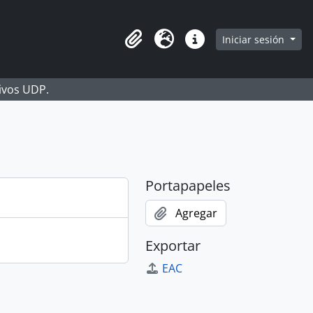
Iniciar sesión
Portapapeles
Idioma
Enlaces rápidos
hivos UDP.
Portapapeles
Agregar
Exportar
EAC