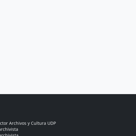
ctor Archivos y Cultura UDP
rchivista
archivista