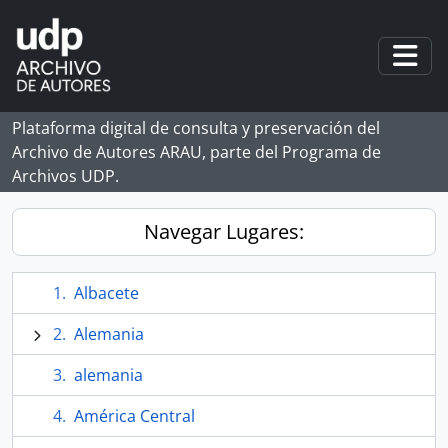
Skip to main content
Togg
Plataforma digital de consulta y preservación del
Archivo de Autores ARAU, parte del Programa de
Archivos UDP.
Navegar Lugares:
Albacete
Alemania
alemania
América Central