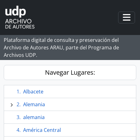
Skip to main content
Togg
Plataforma digital de consulta y preservación del
Archivo de Autores ARAU, parte del Programa de
Archivos UDP.
Navegar Lugares:
Albacete
Alemania
alemania
América Central