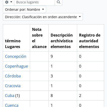
Search options
Búsqueda
Ordenar por: Nombre
Dirección: Clasificación en orden ascendente
Nota
sobre
Descripción
Registro de
término
el
archivística
autoridad
Lugares
alcance
elementos
elementos
Concepción
9
0
Copenhague
1
0
Córdoba
3
0
Cracovia
1
0
Cuba
(1)
8
2
Cuenca
1
0