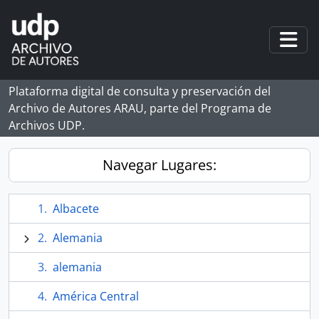
Skip to main content
Togg
Plataforma digital de consulta y preservación del
Archivo de Autores ARAU, parte del Programa de
Archivos UDP.
Navegar Lugares:
Albacete
Alemania
alemania
América Central