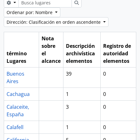
Search options
Búsqueda
Ordenar por: Nombre
Dirección: Clasificación en orden ascendente
Nota
sobre
Descripción
Registro de
término
el
archivística
autoridad
Lugares
alcance
elementos
elementos
Buenos
39
0
Aires
Cachagua
1
0
Calaceite,
3
0
España
Calafell
1
0