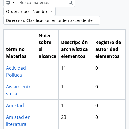
Search options
Búsqueda
Ordenar por: Nombre
Dirección: Clasificación en orden ascendente
Nota
sobre
Descripción
Registro de
término
el
archivística
autoridad
Materias
alcance
elementos
elementos
Actividad
11
0
Política
Aislamiento
1
0
social
Amistad
1
0
Amistad en
28
0
literatura