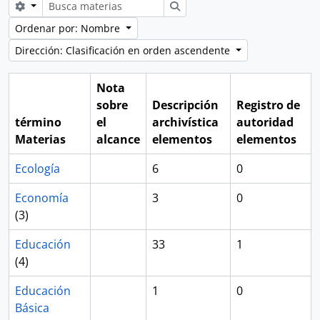
Search options
Búsqueda
Ordenar por: Nombre
Dirección: Clasificación en orden ascendente
Nota
sobre
Descripción
Registro de
término
el
archivística
autoridad
Materias
alcance
elementos
elementos
Ecología
6
0
Economía
3
0
(3)
Educación
33
1
(4)
Educación
1
0
Básica