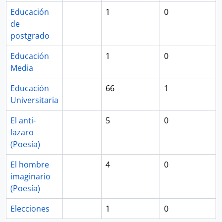
Educación
1
0
de
postgrado
Educación
1
0
Media
Educación
66
1
Universitaria
El anti-
5
0
lazaro
(Poesía)
El hombre
4
0
imaginario
(Poesía)
Elecciones
1
0