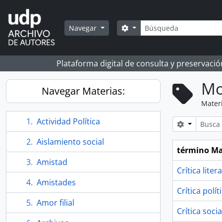
Skip to main content
Búsqueda
Search options
Navegar
Plataforma digital de consulta y preservaci
Mo
Navegar Materias:
Mater
Actividad Política
Search opt
Aislamiento social
término Ma
Amistad
Crítica liter
Amistades
Crítica polít
Amor filial
Crítica socia