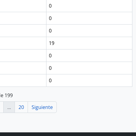
0
0
0
19
0
0
0
de 199
...
20
Siguiente