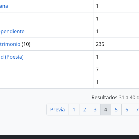
bana
1
1
ependiente
1
atrimonio
(10)
235
ad (Poesía)
1
7
1
Resultados 31 a 40 
Previa
1
2
3
4
5
6
7