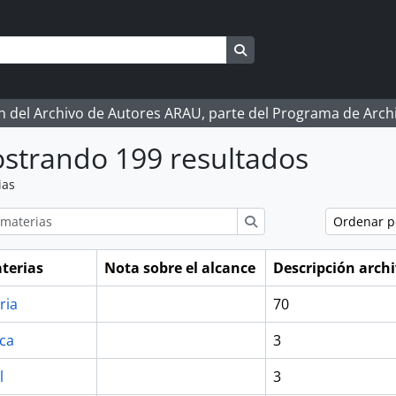
Search in browse page
ón del Archivo de Autores ARAU, parte del Programa de Arc
strando 199 resultados
ias
ions
Búsqueda
Ordenar 
terias
Nota sobre el alcance
Descripción archi
aria
70
ica
3
l
3