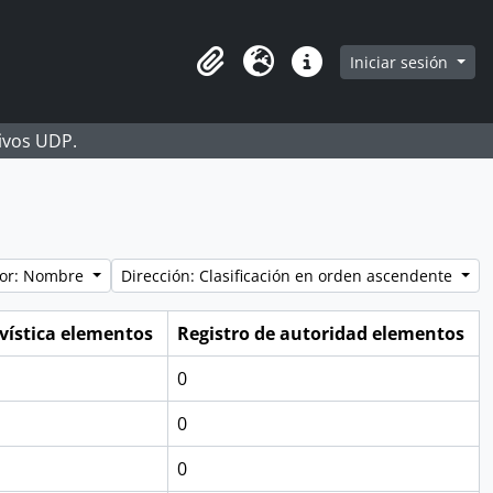
Iniciar sesión
Portapapeles
Idioma
Enlaces rápidos
hivos UDP.
por: Nombre
Dirección: Clasificación en orden ascendente
vística elementos
Registro de autoridad elementos
0
0
0