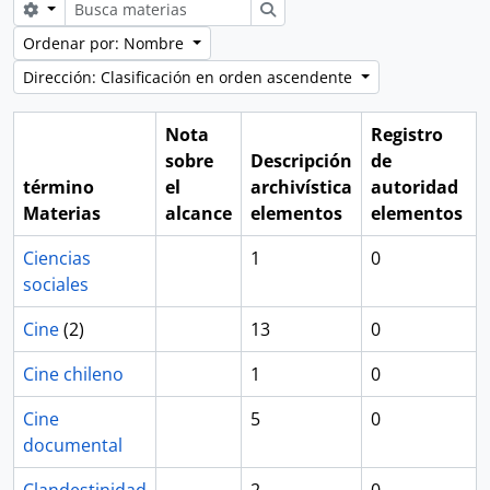
Search options
Búsqueda
Ordenar por: Nombre
Dirección: Clasificación en orden ascendente
Nota
Registro
sobre
Descripción
de
término
el
archivística
autoridad
Materias
alcance
elementos
elementos
Ciencias
1
0
sociales
Cine
(2)
13
0
Cine chileno
1
0
Cine
5
0
documental