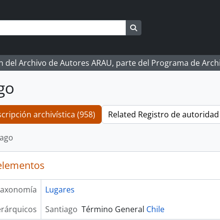
Search in browse page
ón del Archivo de Autores ARAU, parte del Programa de Arc
go
cripción archivística (958)
Related Registro de autoridad 
iago
elementos
axonomía
Lugares
erárquicos
Santiago
Término General
Chile