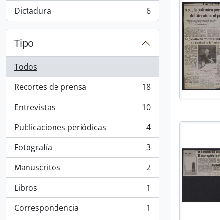
Dictadura
6
, 6 resultados
Tipo
Todos
Recortes de prensa
18
, 18 resultados
Entrevistas
10
, 10 resultados
Publicaciones periódicas
4
, 4 resultados
Fotografía
3
, 3 resultados
Manuscritos
2
, 2 resultados
Libros
1
, 1 resultados
Correspondencia
1
, 1 resultados