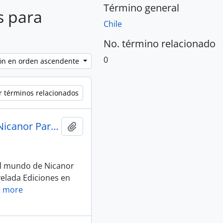
Término general
s para
Chile
No. término relacionado
0
ción en orden ascendente
r términos relacionados
"Antientrevista con Nicanor Parra: viaje por el mundo de Nicanor Parra" por Jorge Teillier
Añadir al portapapeles
 el mundo de Nicanor
svelada Ediciones en
 more