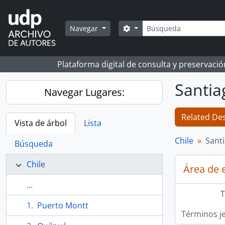
Skip to main content
Búsqueda
Search options
Navegar
Plataforma digital de consulta y preservaci
Santia
Navegar Lugares:
Related Des
Vista de árbol
Lista
Chile
Sant
Búsqueda
Chile
Área de 
...
T
Puerto Montt
Términos j