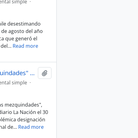
ntal simple
·
 Chile desestimando
29 de agosto del año
ca que generó el
 del
…
Read more
Artículo "Siempre me rodean las mezquindades" de Diario La Nación
Añadir al portapapeles
ntal simple
·
las mezquindades",
iario La Nación el 30
olémica designación
nal de
…
Read more