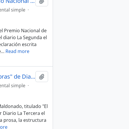
Artículo "Arde la polémica por el Premio Nacional de Literatura al poeta Raúl Zurita" de Diario La Segunda
Añadir al portapapeles
ntal simple
·
 el Premio Nacional de
el diario La Segunda el
claración escrita
e
…
Read more
Artículo "El innavegable río de las palabras" de Diario La Tercera
Añadir al portapapeles
ntal simple
·
Maldonado, titulado "El
 Diario La Tercera el
a prosa, la estructura
ore