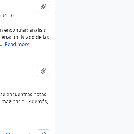
Añadir al portapapeles
994-10
 encontrar: análisis
lena; un listado de las
…
Read more
Añadir al portapapeles
 se encuentras notas
 imaginario". Además,