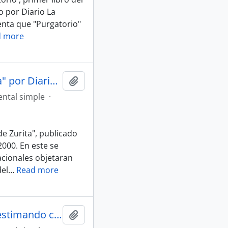
o por Diario La
enta que "Purgatorio"
d more
Artículo "Piden anular premio de Zurita" por Diario La Nación
Añadir al portapapeles
ntal simple
·
de Zurita", publicado
2000. En este se
acionales objetaran
el
…
Read more
Artículo "Raúl Zurita volvió a Chile desestimando críticas" por Diario La Nación
Añadir al portapapeles