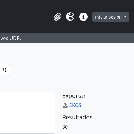
Iniciar sesión
Portapapeles
Idioma
Enlaces rápidos
hivos UDP.
(1)
Exportar
SKOS
Resultados
30