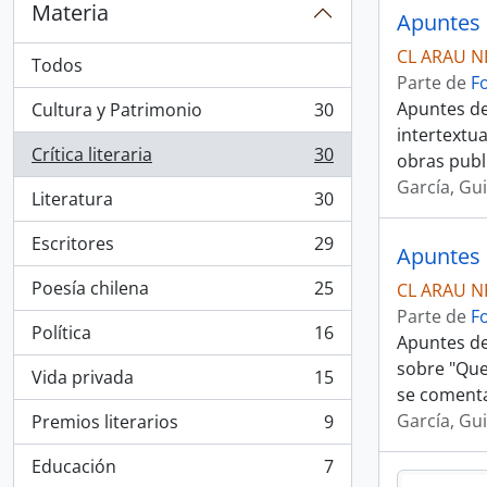
Materia
Apuntes 
CL ARAU N
Todos
Parte de
F
Apuntes de
Cultura y Patrimonio
30
, 30 resultados
intertextua
Crítica literaria
30
obras publ
, 30 resultados
García, Gu
Literatura
30
, 30 resultados
Escritores
29
Apuntes 
, 29 resultados
Poesía chilena
25
CL ARAU N
, 25 resultados
Parte de
F
Política
16
Apuntes de
, 16 resultados
sobre "Que
Vida privada
15
, 15 resultados
se comenta
García, Gu
Premios literarios
9
, 9 resultados
Educación
7
, 7 resultados