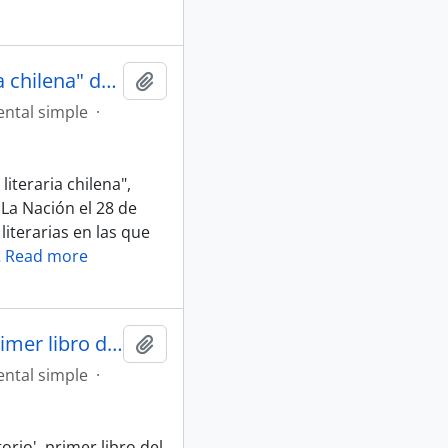
Artículo "La voz de la farándula literaria chilena" de Diario La Nación
Añadir al portapapeles
ntal simple
·
literaria chilena",
 La Nación el 28 de
literarias en las que
…
Read more
Artículo "Llega al teatro 'Purgatorio', primer libro del poeta" de Diario La Tercera
Añadir al portapapeles
ntal simple
·
torio', primer libro del