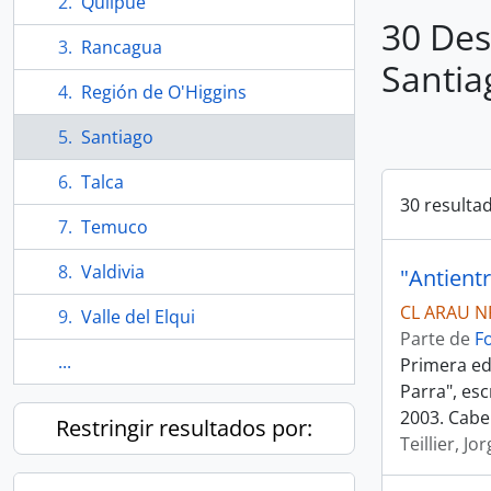
Quilpué
30 Des
Rancagua
Santia
Región de O'Higgins
Santiago
Talca
30 resulta
Temuco
Valdivia
CL ARAU NP
Valle del Elqui
Parte de
F
...
Primera ed
Parra", esc
2003. Cabe
Restringir resultados por:
Teillier, Jo