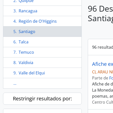
Quilpué
96 Des
Rancagua
Santia
Región de O'Higgins
Santiago
Talca
96 resulta
Temuco
Valdivia
Afiche e
CL ARAU N
Valle del Elqui
Parte de
F
...
Afiche de d
La Moneda 
poemas, ant
Restringir resultados por:
Centro Cul