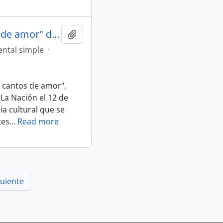
Artículo "Zurita publica feroces cantos de amor" de Diario La Nación
Añadir al portapapeles
ntal simple
·
es cantos de amor",
 La Nación el 12 de
ia cultural que se
tes
…
Read more
guiente