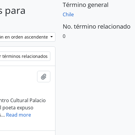
Término general
s para
Chile
No. término relacionado
0
ción en orden ascendente
r términos relacionados
Añadir al portapapeles
ntro Cultural Palacio
el poeta expuso
s
…
Read more