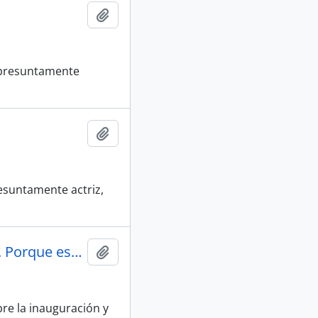
Añadir al portapapeles
, presuntamente
Añadir al portapapeles
resuntamente actriz,
Anuncio "Inauguración Exposición. Archivo Nicanor Parra. Porque escribo estoy así" en Reportajes de El Mercurio
Añadir al portapapeles
bre la inauguración y