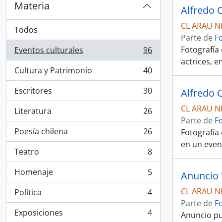
Materia
Alfredo 
CL ARAU N
Todos
Parte de
F
Fotografía
Eventos culturales
96
, 96 resultados
actrices, e
Cultura y Patrimonio
40
, 40 resultados
Escritores
30
Alfredo 
, 30 resultados
CL ARAU N
Literatura
26
, 26 resultados
Parte de
F
Poesía chilena
26
Fotografía
, 26 resultados
en un even
Teatro
8
, 8 resultados
Homenaje
5
, 5 resultados
CL ARAU N
Política
4
, 4 resultados
Parte de
F
Exposiciones
4
Anuncio pu
, 4 resultados