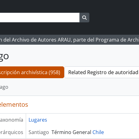
Search in browse page
ón del Archivo de Autores ARAU, parte del Programa de Arc
go
cripción archivística (958)
Related Registro de autoridad 
iago
elementos
axonomía
Lugares
erárquicos
Santiago
Término General
Chile