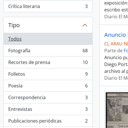
exposición
Crítica literaria
3
, 3 resultados
escribo est
Diario El 
Tipo
Todos
CL ARAU N
Fotografía
68
Parte de
F
, 68 resultados
Anuncio pub
Recortes de prensa
10
Diego Port
, 10 resultados
archivo al
Folletos
9
, 9 resultados
Diario El 
Poesía
6
, 6 resultados
Correspondencia
3
, 3 resultados
Entrevistas
3
, 3 resultados
Publicaciones periódicas
2
, 2 resultados