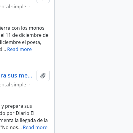
ntal simple
·
ncierra con los monos
 el 11 de diciembre de
iciembre el poeta,
rá
…
Read more
Artículo "Zurita lanzó antología y prepara sus memorias" de Diario El Mercurio
Añadir al portapapeles
ntal simple
·
a y prepara sus
o por Diario El
menta la llegada de la
 "No nos
…
Read more