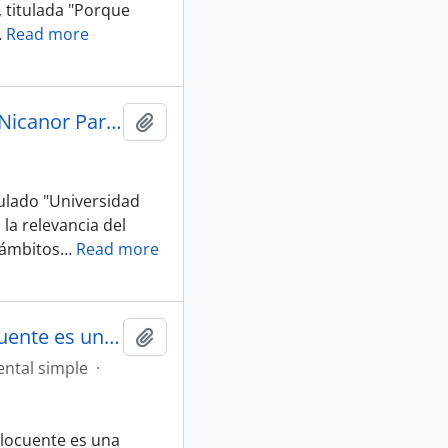
, titulada "Porque
…
Read more
Anuncio "Universidad Diego Portales Presenta el Archivo Nicanor Parra" en Reportajes de El Mercurio
Añadir al portapapeles
tulado "Universidad
la relevancia del
 ámbitos
…
Read more
Artículo "Leer a este auditorio tan elocuente es una alegría" de Diario La Nación
Añadir al portapapeles
ntal simple
·
 elocuente es una