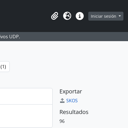
Iniciar sesión
Portapapeles
Idioma
Enlaces rápidos
hivos UDP.
(1)
Exportar
SKOS
Resultados
96