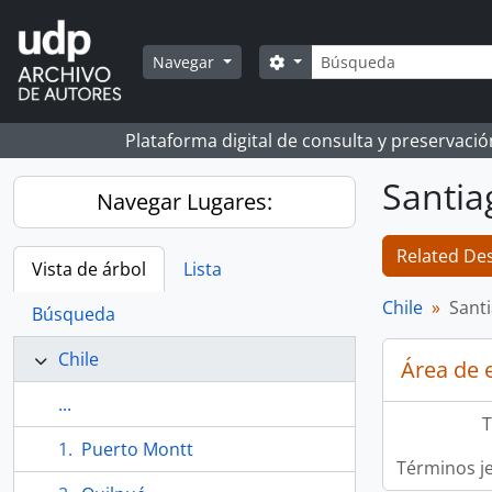
Skip to main content
Búsqueda
Search options
Navegar
Plataforma digital de consulta y preservaci
Santia
Navegar Lugares:
Related Des
Vista de árbol
Lista
Chile
Sant
Búsqueda
Chile
Área de 
...
T
Puerto Montt
Términos j