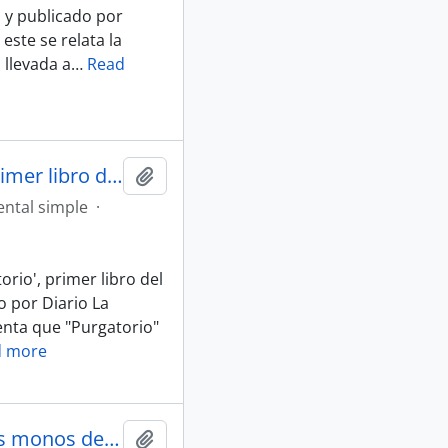
i y publicado por
este se relata la
 llevada a
…
Read
Artículo "Llega al teatro 'Purgatorio', primer libro del poeta" de Diario La Tercera
Añadir al portapapeles
ntal simple
·
torio', primer libro del
o por Diario La
enta que "Purgatorio"
d more
Artículo "Raúl Zurita se encierra con los monos del Zoológico" de Diario La Tercera
Añadir al portapapeles