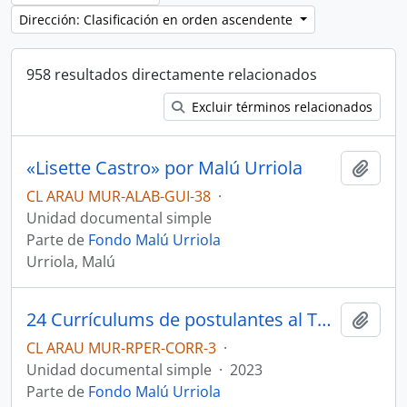
Dirección: Clasificación en orden ascendente
958 resultados directamente relacionados
Excluir términos relacionados
«Lisette Castro» por Malú Urriola
Añadi
CL ARAU MUR-ALAB-GUI-38
·
Unidad documental simple
Parte de
Fondo Malú Urriola
Urriola, Malú
24 Currículums de postulantes al Taller de Poesía enviado por Fundación Pablo Neruda a Malú Urriola
Añadi
CL ARAU MUR-RPER-CORR-3
·
Unidad documental simple
·
2023
Parte de
Fondo Malú Urriola