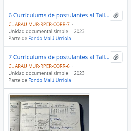
6 Currículums de postulantes al Taller de Poesía enviado por Fundación Pablo Neruda a Malú Urriola
Añadi
CL ARAU MUR-RPER-CORR-7
·
Unidad documental simple
·
2023
Parte de
Fondo Malú Urriola
7 Currículums de postulantes al Taller de Poesía enviado por Fundación Pablo Neruda a Malú Urriola
Añadi
CL ARAU MUR-RPER-CORR-6
·
Unidad documental simple
·
2023
Parte de
Fondo Malú Urriola