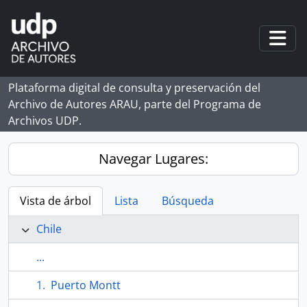
Skip to main content
Togg
Plataforma digital de consulta y preservación del
Archivo de Autores ARAU, parte del Programa de
Archivos UDP.
Navegar Lugares:
Vista de árbol
Lista
Búsqueda
Chile
...
Puerto Montt