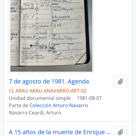
7 de agosto de 1981. Agenda
Añadi
CL ARAU ARAU-ANAVARRO-ART-02
·
Unidad documental simple
·
1981-08-07
Parte de
Colección Arturo Navarro
Navarro Ceardi, Arturo
A 15 años de la muerte de Enrique Lihn
Añadi