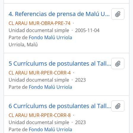
4. Referencias de prensa de Malú Urriola
Añadi
CL ARAU MUR-OBRA-PRE-74
·
Unidad documental simple
·
2005-11-04
Parte de
Fondo Malú Urriola
Urriola, Malú
5 Currículums de postulantes al Taller de Poesía enviado por Fundación Pablo Neruda a Malú Urriola
Añadi
CL ARAU MUR-RPER-CORR-4
·
Unidad documental simple
·
2023
Parte de
Fondo Malú Urriola
6 Currículums de postulantes al Taller de Poesía enviado por Fundación Pablo Neruda a Malú Urriola
Añadi
CL ARAU MUR-RPER-CORR-8
·
Unidad documental simple
·
2023
Parte de
Fondo Malú Urriola