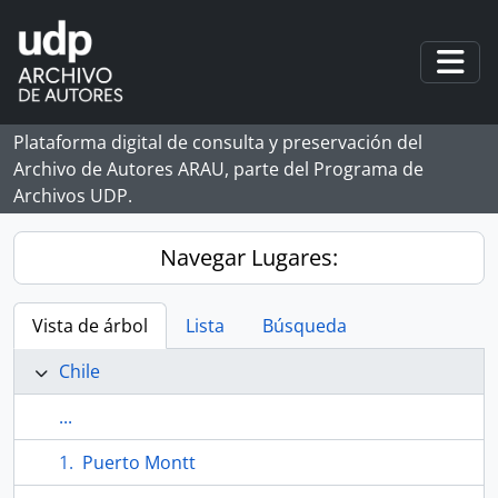
Skip to main content
Togg
Plataforma digital de consulta y preservación del
Archivo de Autores ARAU, parte del Programa de
Archivos UDP.
Navegar Lugares:
Vista de árbol
Lista
Búsqueda
Chile
...
Puerto Montt