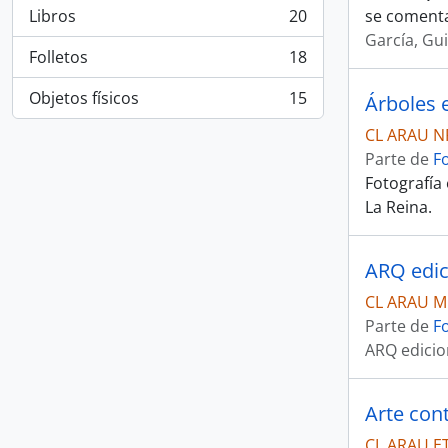
Libros
20
se comenta
, 20 resultados
García, Gu
Folletos
18
, 18 resultados
Objetos físicos
15
Árboles 
, 15 resultados
CL ARAU N
Parte de
F
Fotografía
La Reina.
ARQ edic
CL ARAU M
Parte de
F
ARQ edici
Arte co
CL ARAU E