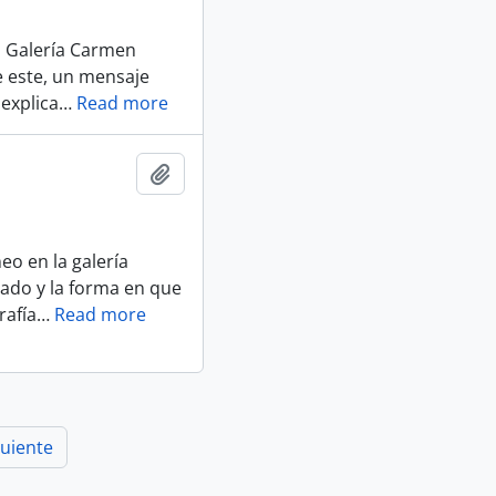
a Galería Carmen
de este, un mensaje
 explica
…
Read more
Añadir al portapapeles
eo en la galería
cado y la forma en que
rafía
…
Read more
guiente