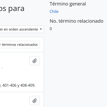
Término general
os para
Chile
No. término relacionado
0
ción en orden ascendente
r términos relacionados
Añadir al portapapeles
·
, 401-406 y 408-409.
Añadir al portapapeles