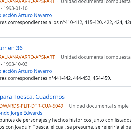
RAU-ANAVARRO-APSI-ART
·
Unidad documental compuesta
 - 1993-01-10
olección Arturo Navarro
es correspondientes a los n°410-412, 415-420, 422, 424, 426
lumen 36
RAU-ANAVARRO-APSI-ART
·
Unidad documental compuesta
 - 1993-10-03
olección Arturo Navarro
res correspondientes n°441-442, 444-452, 454-459.
para Toesca. Cuadernos
EDWARDS-PLIT-DTR-CUA-5049
·
Unidad documental simple
ondo Jorge Edwards
puntes de personajes y hechos históricos junto con listados
s con Joaquín Toesca, el cual, se presume, se referiría al p