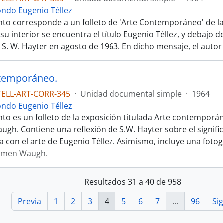
ondo Eugenio Téllez
to corresponde a un folleto de 'Arte Contemporáneo' de l
u interior se encuentra el título Eugenio Téllez, y debajo 
 S. W. Hayter en agosto de 1963. En dicho mensaje, el autor
ntemporáneo.
TELL-ART-CORR-345
·
Unidad documental simple
·
1964
ondo Eugenio Téllez
to es un folleto de la exposición titulada Arte contemporán
gh. Contiene una reflexión de S.W. Hayter sobre el signifi
a con el arte de Eugenio Téllez. Asimismo, incluye una fotog
armen Waugh.
Resultados 31 a 40 de 958
Previa
1
2
3
4
5
6
7
...
96
Si