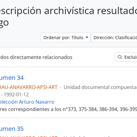
scripción archivística resultad
go
Ordenar por: Título
Dirección: Clasifica
ados directamente relacionados
Exclui
lumen 34
RAU-ANAVARRO-APSI-ART
·
Unidad documental compuesta
 - 1992-01-12
olección Arturo Navarro
res correspondientes a los n°373, 375-384, 386-394, 396-399
lumen 35