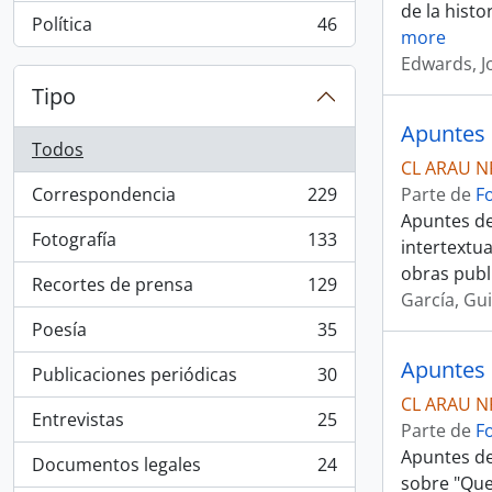
de la hist
Política
46
, 46 resultados
more
Edwards, J
Tipo
Apuntes 
Todos
CL ARAU N
Correspondencia
229
Parte de
F
, 229 resultados
Apuntes de
Fotografía
133
intertextua
, 133 resultados
obras publ
Recortes de prensa
129
, 129 resultados
García, Gu
Poesía
35
, 35 resultados
Apuntes 
Publicaciones periódicas
30
, 30 resultados
CL ARAU N
Entrevistas
25
Parte de
F
, 25 resultados
Apuntes de
Documentos legales
24
, 24 resultados
sobre "Que