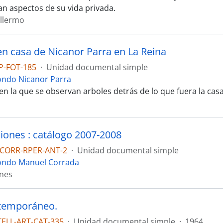
n aspectos de su vida privada.
illermo
en casa de Nicanor Parra en La Reina
P-FOT-185
·
Unidad documental simple
ondo Nicanor Parra
 en la que se observan arboles detrás de lo que fuera la cas
iones : catálogo 2007-2008
CORR-RPER-ANT-2
·
Unidad documental simple
ondo Manuel Corrada
ones
ntemporáneo.
TELL-ART-CAT-335
·
Unidad documental simple
·
1964