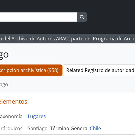
Search in browse page
ón del Archivo de Autores ARAU, parte del Programa de Arc
go
cripción archivística (958)
Related Registro de autoridad 
iago
elementos
axonomía
Lugares
erárquicos
Santiago
Término General
Chile