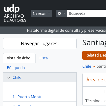
Skip to main content
Búsqueda
Search options
Navegar
Plataforma digital de consulta y preservaci
Santia
Navegar Lugares:
Related Des
Vista de árbol
Lista
Chile
Sant
Búsqueda
Chile
Área de 
...
T
Puerto Montt
Términos j