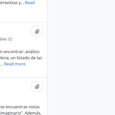
trevistas y
…
Read
Añadir al portapapeles
994-10
 encontrar: análisis
lena; un listado de las
…
Read more
Añadir al portapapeles
 se encuentras notas
 imaginario". Además,