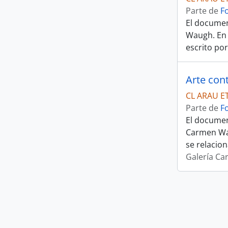
Parte de
F
El documen
Waugh. En s
escrito por
Arte co
CL ARAU E
Parte de
F
El documen
Carmen Wau
se relacion
Galería C