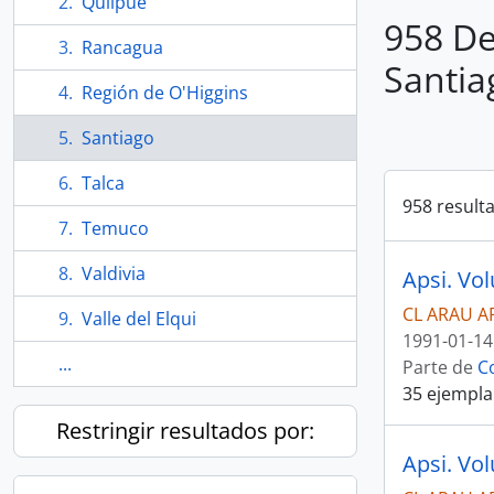
Quilpué
958 De
Rancagua
Santia
Región de O'Higgins
Santiago
Talca
958 result
Temuco
Valdivia
Apsi. Vo
CL ARAU A
Valle del Elqui
1991-01-14
...
Parte de
C
35 ejempla
Restringir resultados por:
Apsi. Vo