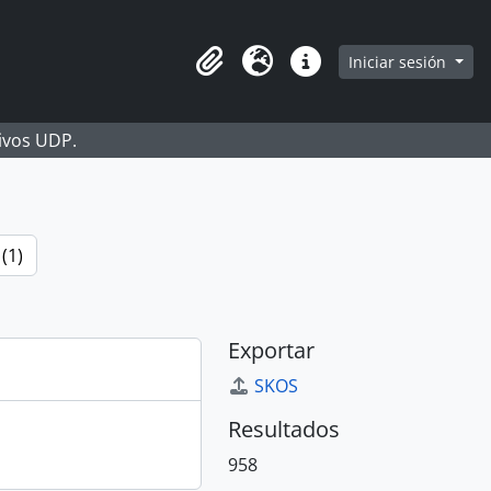
Iniciar sesión
Portapapeles
Idioma
Enlaces rápidos
hivos UDP.
(1)
Exportar
SKOS
Resultados
958