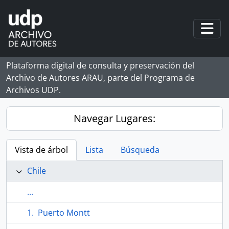
Skip to main content
Togg
Plataforma digital de consulta y preservación del
Archivo de Autores ARAU, parte del Programa de
Archivos UDP.
Navegar Lugares:
Vista de árbol
Lista
Búsqueda
Chile
...
Puerto Montt