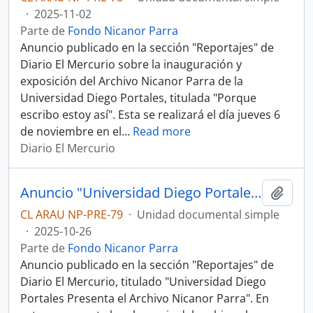
·
2025-11-02
Parte de
Fondo Nicanor Parra
Anuncio publicado en la sección "Reportajes" de
Diario El Mercurio sobre la inauguración y
exposición del Archivo Nicanor Parra de la
Universidad Diego Portales, titulada "Porque
escribo estoy así". Esta se realizará el día jueves 6
de noviembre en el
…
Read more
Diario El Mercurio
Anuncio "Universidad Diego Portales Presenta el Archivo Nicanor Parra" en Reportajes de El Mercurio
Añadi
CL ARAU NP-PRE-79
·
Unidad documental simple
·
2025-10-26
Parte de
Fondo Nicanor Parra
Anuncio publicado en la sección "Reportajes" de
Diario El Mercurio, titulado "Universidad Diego
Portales Presenta el Archivo Nicanor Parra". En