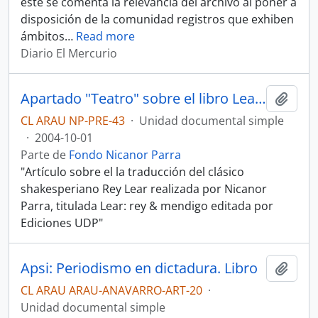
este se comenta la relevancia del archivo al poner a
disposición de la comunidad registros que exhiben
ámbitos
…
Read more
Diario El Mercurio
Apartado "Teatro" sobre el libro Lear : rey & mendigo
Añadi
CL ARAU NP-PRE-43
·
Unidad documental simple
·
2004-10-01
Parte de
Fondo Nicanor Parra
"Artículo sobre el la traducción del clásico
shakesperiano Rey Lear realizada por Nicanor
Parra, titulada Lear: rey & mendigo editada por
Ediciones UDP"
Apsi: Periodismo en dictadura. Libro
Añadi
CL ARAU ARAU-ANAVARRO-ART-20
·
Unidad documental simple