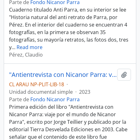
Parte de
Fondo Nicanor Parra
Cuaderno titulado Anti Parra, en su interior se lee
"Historia natural del anti retrato de Parra, por
Pérez. En el interior del cuaderno se encuentran 4
fotografías, en la primera se observan 35
fotografías, su mayoría retratos, las fotos dos, tres
y
…
Read more
Pérez, Claudio
"Antientrevista con Nicanor Parra: viaje por el mundo de Nicanor Parra" por Jorge Teillier
Añadi
CL ARAU NP-PLIT-LIB-18
·
Unidad documental simple
·
2023
Parte de
Fondo Nicanor Parra
Primera edición del libro "Antientrevista con
Nicanor Parra: viaje por el mundo de Nicanor
Parra", escrito por Jorge Teillier y publicado por la
editorial Tierra Desvelada Ediciones en 2003. Cabe
señalar que el contenido de este libro fue