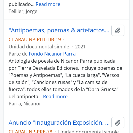
publicado
…
Read more
Teillier, Jorge
"Antipoemas, poemas & artefactos" de Nicanor Parra por Tierra Desvelada Ediciones
Añadi
CL ARAU NP-PLIT-LIB-19
·
Unidad documental simple
·
2021
Parte de
Fondo Nicanor Parra
Antología de poesía de Nicanor Parra publicada
por Tierra Desvelada Ediciones, incluye poemas de
"Poemas y Antipoemas", "La cueca larga", "Versos
de salón", "Canciones rusas" y "La camisa de
fuerza", todos ellos tomados de la "Obra Gruesa"
del antipoeta
…
Read more
Parra, Nicanor
Anuncio "Inauguración Exposición. Archivo Nicanor Parra. Porque escribo estoy así" en Reportajes de El Mercurio
Añadi
CL ARAU NP-PRE-78
·
Unidad documental simple