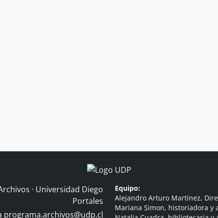
Equipo:
Archivos · Universidad Diego
Alejandro Arturo Martínez, Dire
Portales
Mariana Simon, historiadora y a
 a
programa.archivos@udp.cl
Natalia Cuadra, bibliotecaria y 