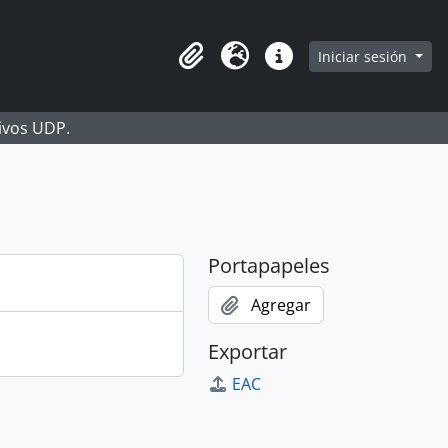
Iniciar sesión
Portapapeles
Idioma
Enlaces rápidos
hivos UDP.
Portapapeles
Agregar
Exportar
EAC