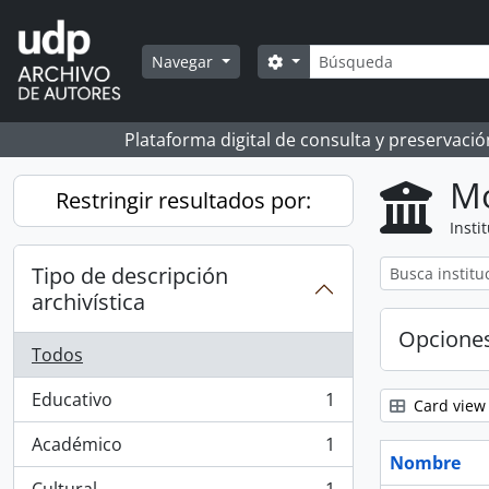
Skip to main content
Búsqueda
Search options
Navegar
Plataforma digital de consulta y preservaci
Mo
Restringir resultados por:
Insti
Tipo de descripción
archivística
Opcione
Todos
Educativo
1
Card view
, 1 resultados
Académico
1
, 1 resultados
Nombre