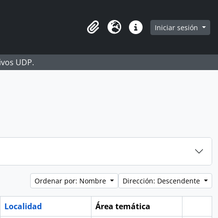
Iniciar sesión
Portapapeles
Idioma
Enlaces rápidos
hivos UDP.
Ordenar por: Nombre
Dirección: Descendente
Localidad
Área temática
Portapa