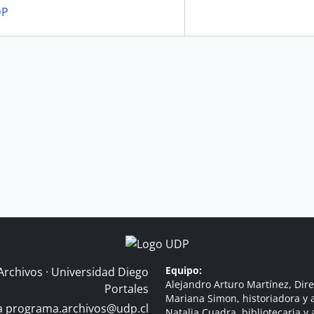
DP
Equipo:
Archivos · Universidad Diego
Alejandro Arturo Martínez, Dire
Portales
Mariana Simon, historiadora y a
 a
programa.archivos@udp.cl
Natalia Cuadra, bibliotecaria y 