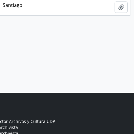
Santiago
Añad
ctor Archivos y Cultura UDP
rchivista
archivista