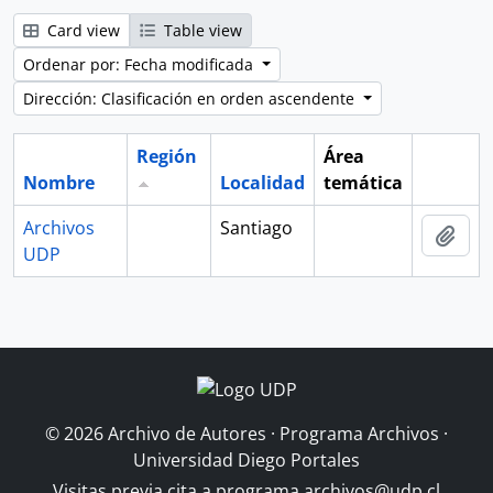
Card view
Table view
Ordenar por: Fecha modificada
Dirección: Clasificación en orden ascendente
Región
Área
Nombre
Localidad
temática
Portapa
Archivos
Santiago
Añad
UDP
© 2026 Archivo de Autores · Programa Archivos ·
Universidad Diego Portales
Visitas previa cita a
programa.archivos@udp.cl