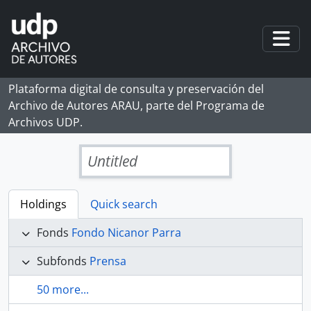
Skip to main content
Togg
Plataforma digital de consulta y preservación del
Archivo de Autores ARAU, parte del Programa de
Archivos UDP.
Untitled
Holdings
Quick search
Fonds
Fondo Nicanor Parra
Subfonds
Prensa
50 more...