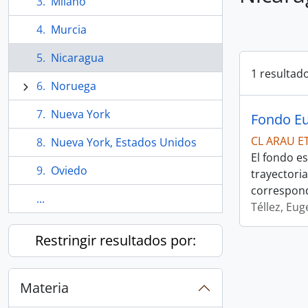
Milano
Murcia
Nicaragua
1 resultad
Noruega
Nueva York
Fondo Eu
CL ARAU E
Nueva York, Estados Unidos
El fondo e
Oviedo
trayectoria
correspond
...
Téllez, Eug
Restringir resultados por:
Materia