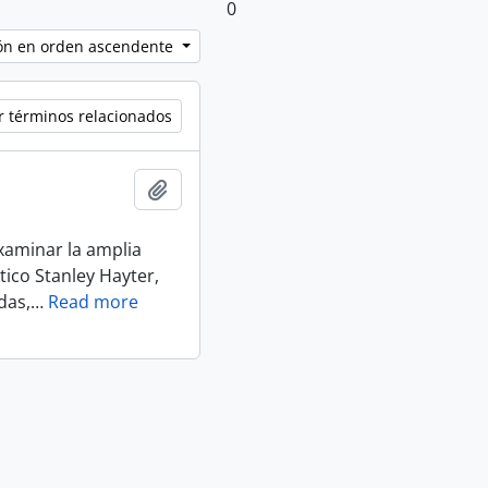
0
ción en orden ascendente
r términos relacionados
Añadir al portapapeles
xaminar la amplia
tico Stanley Hayter,
das,
…
Read more