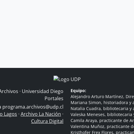
Equipo:
Archivos · Universidad Diego
Alejandro Arturo Martínez, Dire
Portales
Mariana Simon, historiadora y a
 a
programa.archivos@udp.cl
Natalia Cuadra, bibliotecaria y 
do Lagos
·
Archivo La Nación
·
Valeska Meneses, bibliotecaria 
Camila Araya, practicante de A
Cultura Digital
Valentina Muñoz, practicante d
Kristhofer Frex Flores, practic