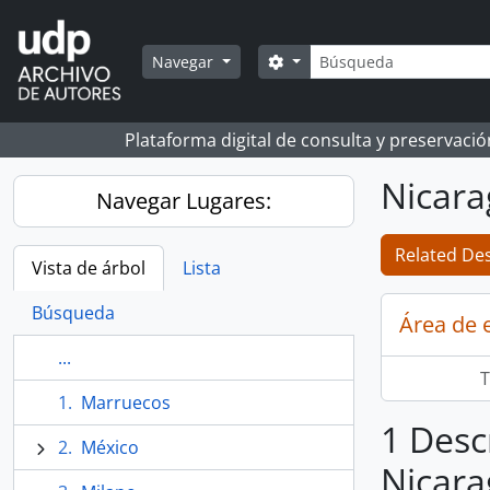
Skip to main content
Búsqueda
Search options
Navegar
Plataforma digital de consulta y preservaci
Nicar
Navegar Lugares:
Related Des
Vista de árbol
Lista
Búsqueda
Área de 
...
T
Marruecos
1 Desc
México
Nicar