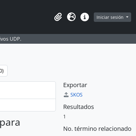
Iniciar sesión
Portapapeles
Idioma
Enlaces rápidos
hivos UDP.
0)
Exportar
SKOS
Resultados
1
 para
No. término relacionado