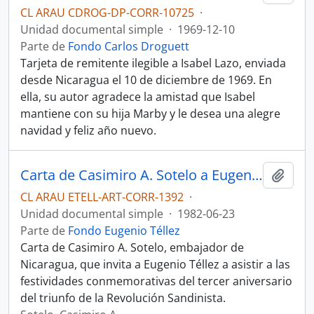
CL ARAU CDROG-DP-CORR-10725
·
Unidad documental simple
·
1969-12-10
Parte de
Fondo Carlos Droguett
Tarjeta de remitente ilegible a Isabel Lazo, enviada
desde Nicaragua el 10 de diciembre de 1969. En
ella, su autor agradece la amistad que Isabel
mantiene con su hija Marby y le desea una alegre
navidad y feliz año nuevo.
Carta de Casimiro A. Sotelo a Eugenio Téllez
Añadi
CL ARAU ETELL-ART-CORR-1392
·
Unidad documental simple
·
1982-06-23
Parte de
Fondo Eugenio Téllez
Carta de Casimiro A. Sotelo, embajador de
Nicaragua, que invita a Eugenio Téllez a asistir a las
festividades conmemorativas del tercer aniversario
del triunfo de la Revolución Sandinista.