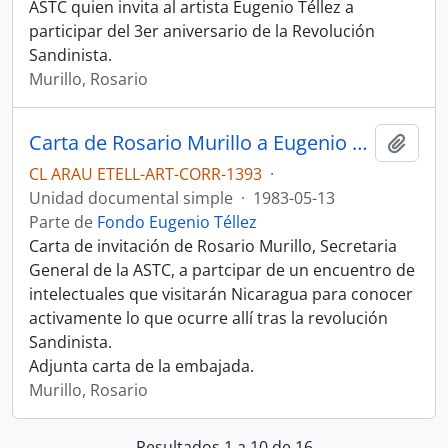
ASTC quien invita al artista Eugenio Téllez a
participar del 3er aniversario de la Revolución
Sandinista.
Murillo, Rosario
Carta de Rosario Murillo a Eugenio Téllez.
Añadi
CL ARAU ETELL-ART-CORR-1393
·
Unidad documental simple
·
1983-05-13
Parte de
Fondo Eugenio Téllez
Carta de invitación de Rosario Murillo, Secretaria
General de la ASTC, a partcipar de un encuentro de
intelectuales que visitarán Nicaragua para conocer
activamente lo que ocurre allí tras la revolución
Sandinista.
Adjunta carta de la embajada.
Murillo, Rosario
Resultados 1 a 10 de 16