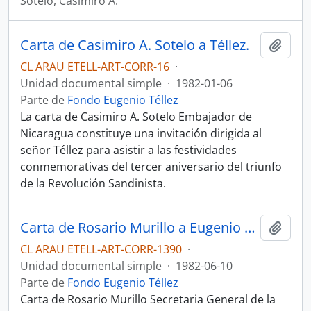
Sotelo, Casimiro A.
Carta de Casimiro A. Sotelo a Téllez.
Añadi
CL ARAU ETELL-ART-CORR-16
·
Unidad documental simple
·
1982-01-06
Parte de
Fondo Eugenio Téllez
La carta de Casimiro A. Sotelo Embajador de
Nicaragua constituye una invitación dirigida al
señor Téllez para asistir a las festividades
conmemorativas del tercer aniversario del triunfo
de la Revolución Sandinista.
Carta de Rosario Murillo a Eugenio Téllez
Añadi
CL ARAU ETELL-ART-CORR-1390
·
Unidad documental simple
·
1982-06-10
Parte de
Fondo Eugenio Téllez
Carta de Rosario Murillo Secretaria General de la