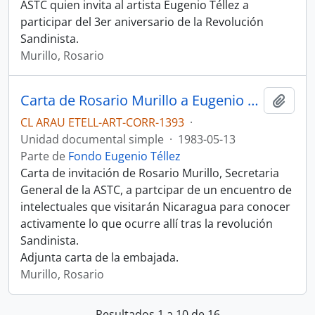
ASTC quien invita al artista Eugenio Téllez a
participar del 3er aniversario de la Revolución
Sandinista.
Murillo, Rosario
Carta de Rosario Murillo a Eugenio Téllez.
Añadi
CL ARAU ETELL-ART-CORR-1393
·
Unidad documental simple
·
1983-05-13
Parte de
Fondo Eugenio Téllez
Carta de invitación de Rosario Murillo, Secretaria
General de la ASTC, a partcipar de un encuentro de
intelectuales que visitarán Nicaragua para conocer
activamente lo que ocurre allí tras la revolución
Sandinista.
Adjunta carta de la embajada.
Murillo, Rosario
Resultados 1 a 10 de 16