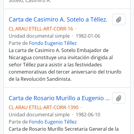
Sotelo, Casimiro A.
Carta de Casimiro A. Sotelo a Téllez.
Añadi
CL ARAU ETELL-ART-CORR-16
·
Unidad documental simple
·
1982-01-06
Parte de
Fondo Eugenio Téllez
La carta de Casimiro A. Sotelo Embajador de
Nicaragua constituye una invitación dirigida al
señor Téllez para asistir a las festividades
conmemorativas del tercer aniversario del triunfo
de la Revolución Sandinista.
Carta de Rosario Murillo a Eugenio Téllez
Añadi
CL ARAU ETELL-ART-CORR-1390
·
Unidad documental simple
·
1982-06-10
Parte de
Fondo Eugenio Téllez
Carta de Rosario Murillo Secretaria General de la