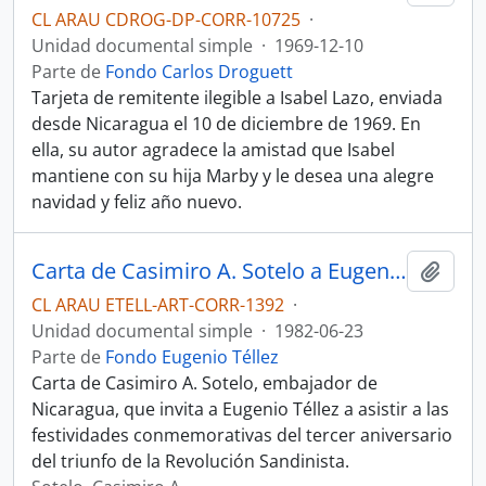
CL ARAU CDROG-DP-CORR-10725
·
Unidad documental simple
·
1969-12-10
Parte de
Fondo Carlos Droguett
Tarjeta de remitente ilegible a Isabel Lazo, enviada
desde Nicaragua el 10 de diciembre de 1969. En
ella, su autor agradece la amistad que Isabel
mantiene con su hija Marby y le desea una alegre
navidad y feliz año nuevo.
Carta de Casimiro A. Sotelo a Eugenio Téllez
Añadi
CL ARAU ETELL-ART-CORR-1392
·
Unidad documental simple
·
1982-06-23
Parte de
Fondo Eugenio Téllez
Carta de Casimiro A. Sotelo, embajador de
Nicaragua, que invita a Eugenio Téllez a asistir a las
festividades conmemorativas del tercer aniversario
del triunfo de la Revolución Sandinista.