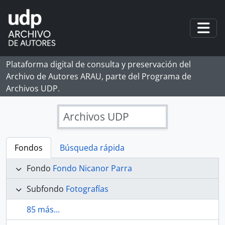
Skip to main content
Togg
Plataforma digital de consulta y preservación del
Archivo de Autores ARAU, parte del Programa de
Archivos UDP.
Archivos UDP
Fondos
Búsqueda rápida
Fondo
Fondo Nicanor Parra
Subfondo
Fotografías
85 más...