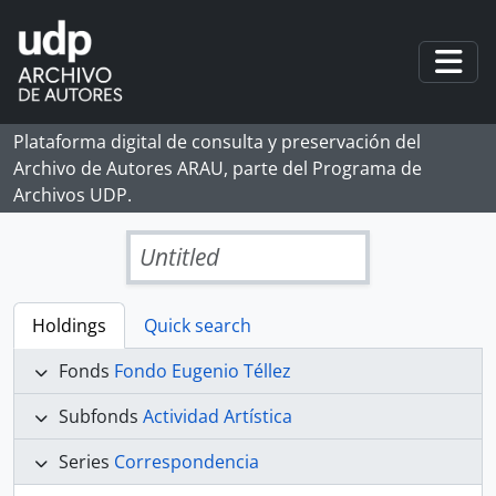
Skip to main content
Togg
Plataforma digital de consulta y preservación del
Archivo de Autores ARAU, parte del Programa de
Archivos UDP.
Untitled
Holdings
Quick search
Fonds
Fondo Eugenio Téllez
Subfonds
Actividad Artística
Series
Correspondencia