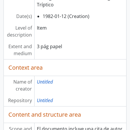
Tríptico
Date(s)
1982-01-12 (Creation)
Level of
Item
description
Extent and
3 pág papel
medium
Context area
Name of
Untitled
creator
Repository
Untitled
Content and structure area
Scope and
El documento incluye una cita de autor