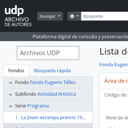
Skip to main content
Búsqueda
Search options
Navegar
Plataforma digital de consulta y preservaci
Lista 
Archivos UDP
Fondo Eugeni
Fondos
Búsqueda rápida
Área de 
Fondo
Fondo Eugenio Téllez
Subfondo
Actividad Artística
Código de 
Serie
Programa
La Joven estampa premio 1987. Casa de las Américas. La Habana
Nivel de d