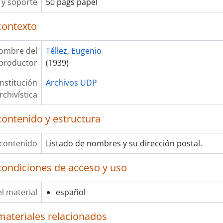
y soporte
50 págs papel
contexto
ombre del
Téllez, Eugenio
productor
(1939)
Institución
Archivos UDP
rchivística
contenido y estructura
 contenido
Listado de nombres y su dirección postal.
condiciones de acceso y uso
l material
español
materiales relacionados