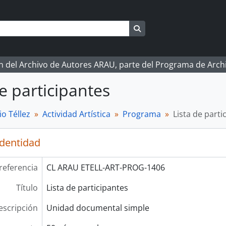
Search in browse page
ón del Archivo de Autores ARAU, parte del Programa de Arc
de participantes
o Téllez
Actividad Artística
Programa
Lista de parti
identidad
referencia
CL ARAU ETELL-ART-PROG-1406
Título
Lista de participantes
escripción
Unidad documental simple