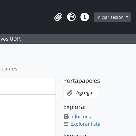
Iniciar sesión
Portapapeles
Idioma
Enlaces rápidos
hivos UDP.
cipantes
Portapapeles
Agregar
Explorar
Informes
Explorar lista
Exportar