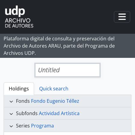
Skip to main content
Togg
Plataforma digital de consulta y preservación del
Archivo de Autores ARAU, parte del Programa de
Archivos UDP.
Untitled
Holdings
Quick search
Fonds
Fondo Eugenio Téllez
Subfonds
Actividad Artística
Series
Programa