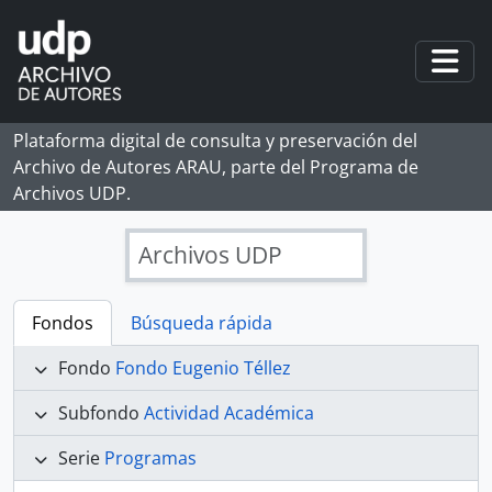
Skip to main content
Togg
Plataforma digital de consulta y preservación del
Archivo de Autores ARAU, parte del Programa de
Archivos UDP.
Archivos UDP
Fondos
Búsqueda rápida
Fondo
Fondo Eugenio Téllez
Subfondo
Actividad Académica
Serie
Programas