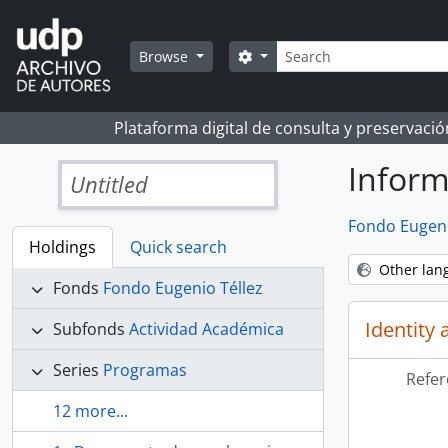
Skip to main content
Search
Search options
Browse
Plataforma digital de consulta y preservaci
Inform
Untitled
Fondo Eugeni
Holdings
Quick search
Other lan
Fonds
Fondo Eugenio Téllez
Identity 
Subfonds
Actividad Académica
Series
Programas
Refer
12 more...