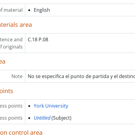
f material
English
terials area
stence and
C.18 P.08
f originals
ea
Note
No se especifica el punto de partida y el destin
oints
ess points
York University
ss points
Untitled
(Subject)
ion control area