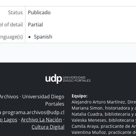
Status
Publicado
l of detail
Partial
anguage(s)
Spanish
Equipo:
Archivos · Universidad Diego
Alejandro Arturo Martínez, Dire
Portales
Mariana Simon, historiadora y a
 a
programa.archivos@udp.cl
Natalia Cuadra, bibliotecaria y 
do Lagos
·
Archivo La Nación
·
Valeska Meneses, bibliotecaria 
Camila Araya, practicante de A
Cultura Digital
Valentina Muñoz, practicante d