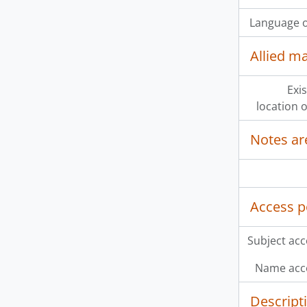
Language o
Allied ma
Exi
location o
Notes ar
Access p
Subject acc
Name acce
Descript