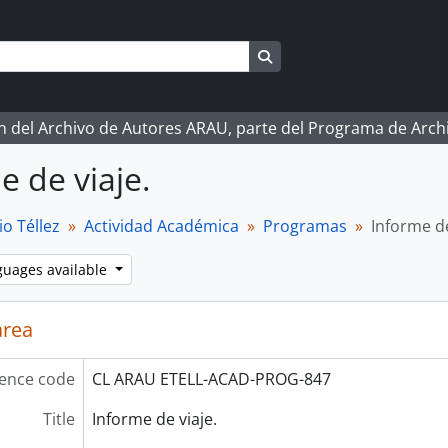
Search in browse page
ón del Archivo de Autores ARAU, parte del Programa de Arc
e de viaje.
o Téllez
Actividad Académica
Programas
Informe de
guages available
area
ence code
CL ARAU ETELL-ACAD-PROG-847
Title
Informe de viaje.