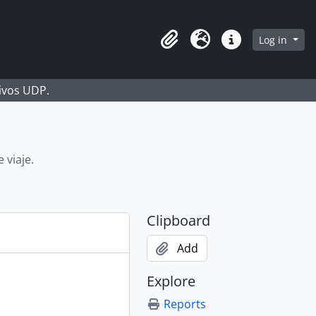
Log in
Clipboard
Language
Quick links
hivos UDP.
 viaje.
Clipboard
Add
Explore
Reports