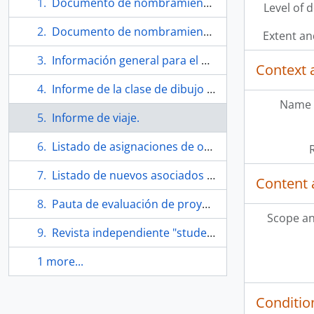
Documento de nombramiento de Téllez.
Level of 
Documento de nombramiento de Téllez.
Extent a
Información general para el personal del departamento de arte de la University of Illinois.
Context 
Informe de la clase de dibujo de segundo año.
Name 
Informe de viaje.
Listado de asignaciones de oficinas del departamento de arte.
Listado de nuevos asociados del departamento de arte; para el otoño de 1966.
Content 
Pauta de evaluación de proyecto.
Scope an
Revista independiente "students for free speech"
1 more...
Conditio