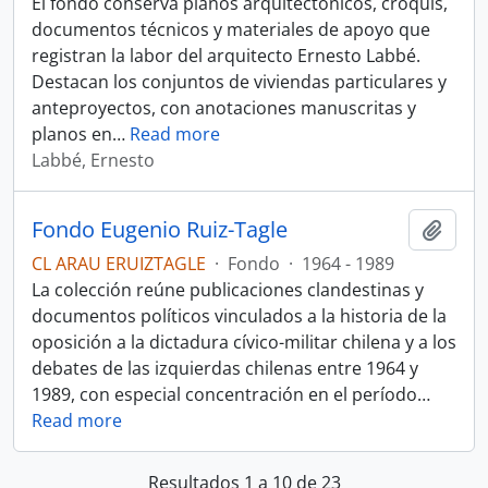
El fondo conserva planos arquitectónicos, croquis,
documentos técnicos y materiales de apoyo que
registran la labor del arquitecto Ernesto Labbé.
Destacan los conjuntos de viviendas particulares y
anteproyectos, con anotaciones manuscritas y
planos en
…
Read more
Labbé, Ernesto
Fondo Eugenio Ruiz-Tagle
Añadi
CL ARAU ERUIZTAGLE
·
Fondo
·
1964 - 1989
La colección reúne publicaciones clandestinas y
documentos políticos vinculados a la historia de la
oposición a la dictadura cívico-militar chilena y a los
debates de las izquierdas chilenas entre 1964 y
1989, con especial concentración en el período
…
Read more
Resultados 1 a 10 de 23