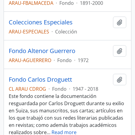
ARAU-FBALMACEDA
·
Fondo
·
1891-2000
Colecciones Especiales
Añadi
ARAU-ESPECIALES
·
Colección
Fondo Altenor Guerrero
Añadi
ARAU-AGUERRERO
·
Fondo
·
1972
Fondo Carlos Droguett
Añadi
CL ARAU CDROG
·
Fondo
·
1947 - 2018
Este fondo contiene la documentación
resguardada por Carlos Droguett durante su exilio
en Suiza, sus manuscritos, sus cartas; artículos en
los que trabajó con sus redes literarias publicadas
en revistas; como además trabajos académicos
realizados sobre
…
Read more