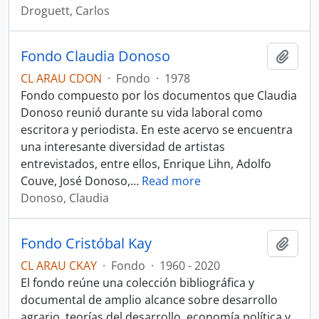
Droguett, Carlos
Fondo Claudia Donoso
Añadi
CL ARAU CDON
·
Fondo
·
1978
Fondo compuesto por los documentos que Claudia
Donoso reunió durante su vida laboral como
escritora y periodista. En este acervo se encuentra
una interesante diversidad de artistas
entrevistados, entre ellos, Enrique Lihn, Adolfo
Couve, José Donoso,
…
Read more
Donoso, Claudia
Fondo Cristóbal Kay
Añadi
CL ARAU CKAY
·
Fondo
·
1960 - 2020
El fondo reúne una colección bibliográfica y
documental de amplio alcance sobre desarrollo
agrario, teorías del desarrollo, economía política y