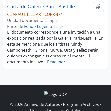
Carta de Galerie Paris-Bastille.
Añadi
CL ARAU ETELL-ART-CORR-474
·
Unidad documental simple
Parte de
Fondo Eugenio Téllez
El documento corresponde a una invitación a una
exposición realizada por la Galería Paris-Bastille. En
esta se menciona que los artistas Mindy
Camponeschi, Girona, Murua, Orta y Téllez serán
quienes expongan sus obras en el evento. El
documento incluye
…
Read more
© 2026 Archivo de Autores · Programa Archivos ·
Universidad Diego Portales