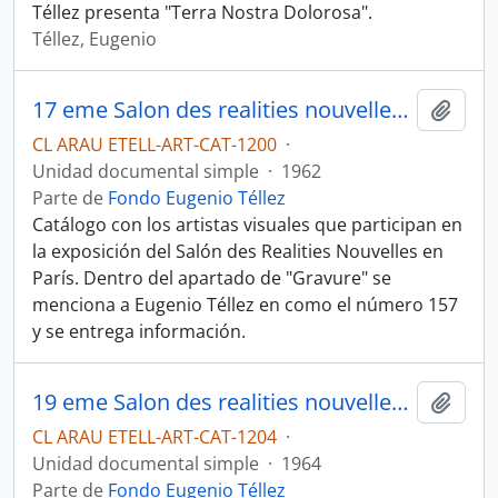
Téllez presenta "Terra Nostra Dolorosa".
Téllez, Eugenio
17 eme Salon des realities nouvelles du 7 au 29 avril 1962
Añadi
CL ARAU ETELL-ART-CAT-1200
·
Unidad documental simple
·
1962
Parte de
Fondo Eugenio Téllez
Catálogo con los artistas visuales que participan en
la exposición del Salón des Realities Nouvelles en
París. Dentro del apartado de "Gravure" se
menciona a Eugenio Téllez en como el número 157
y se entrega información.
19 eme Salon des realities nouvelles du It frevrier au Ier mars 1964
Añadi
CL ARAU ETELL-ART-CAT-1204
·
Unidad documental simple
·
1964
Parte de
Fondo Eugenio Téllez