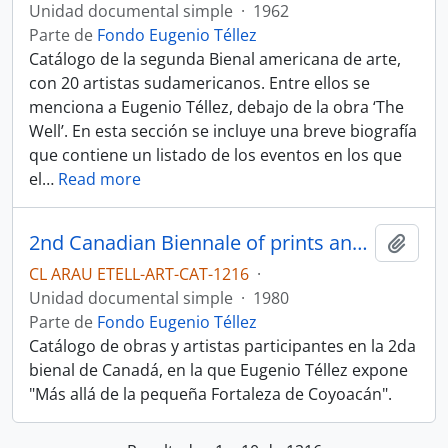
Unidad documental simple
·
1962
Parte de
Fondo Eugenio Téllez
Catálogo de la segunda Bienal americana de arte,
con 20 artistas sudamericanos. Entre ellos se
menciona a Eugenio Téllez, debajo de la obra ‘The
Well’. En esta sección se incluye una breve biografía
que contiene un listado de los eventos en los que
el
…
Read more
2nd Canadian Biennale of prints and drawings
Añadi
CL ARAU ETELL-ART-CAT-1216
·
Unidad documental simple
·
1980
Parte de
Fondo Eugenio Téllez
Catálogo de obras y artistas participantes en la 2da
bienal de Canadá, en la que Eugenio Téllez expone
"Más allá de la pequeña Fortaleza de Coyoacán".