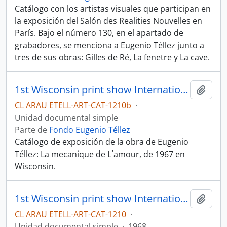
Catálogo con los artistas visuales que participan en
la exposición del Salón des Realities Nouvelles en
París. Bajo el número 130, en el apartado de
grabadores, se menciona a Eugenio Téllez junto a
tres de sus obras: Gilles de Ré, La fenetre y La cave.
1st Wisconsin print show International
Añadi
CL ARAU ETELL-ART-CAT-1210b
·
Unidad documental simple
Parte de
Fondo Eugenio Téllez
Catálogo de exposición de la obra de Eugenio
Téllez: La mecanique de L´amour, de 1967 en
Wisconsin.
1st Wisconsin print show International
Añadi
CL ARAU ETELL-ART-CAT-1210
·
Unidad documental simple
·
1968