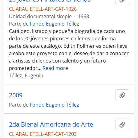
CL ARAU ETELL-ART-CAT-1026
·
Unidad documental simple
·
1968
Parte de
Fondo Eugenio Téllez
Catálogo, listado y pequeña biografía de cada uno
de los 20 jóvenes pintores chilenos que forma
parte de este catálogo. Edith Pollmer es quien lleva
a cabo este proyecto con el deseo de dar a conocer
a artistas chilenos con talento y un futuro
prometedor
…
Read more
Téllez, Eugenio
2009
Añadi
Parte de
Fondo Eugenio Téllez
2da Bienal Americana de Arte
Añadi
CL ARAU ETELL-ART-CAT-1203
·