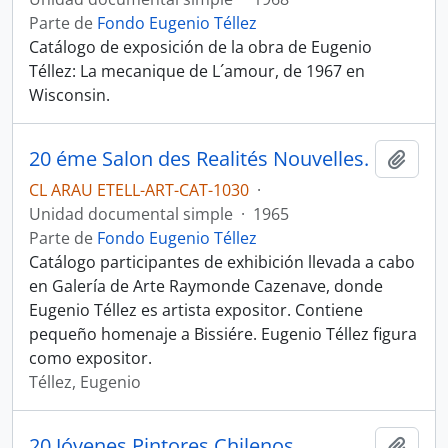
Parte de
Fondo Eugenio Téllez
Catálogo de exposición de la obra de Eugenio
Téllez: La mecanique de L´amour, de 1967 en
Wisconsin.
20 éme Salon des Realités Nouvelles.
Añadi
CL ARAU ETELL-ART-CAT-1030
·
Unidad documental simple
·
1965
Parte de
Fondo Eugenio Téllez
Catálogo participantes de exhibición llevada a cabo
en Galería de Arte Raymonde Cazenave, donde
Eugenio Téllez es artista expositor. Contiene
pequeño homenaje a Bissiére. Eugenio Téllez figura
como expositor.
Téllez, Eugenio
20 Jóvenes Pintores Chilenos
Añadi