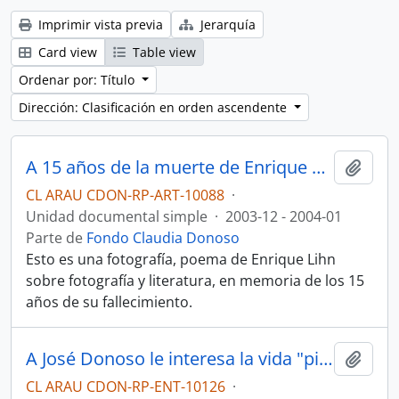
Imprimir vista previa
Jerarquía
Card view
Table view
Ordenar por: Título
Dirección: Clasificación en orden ascendente
A 15 años de la muerte de Enrique Lihn
Añadi
CL ARAU CDON-RP-ART-10088
·
Unidad documental simple
·
2003-12 - 2004-01
Parte de
Fondo Claudia Donoso
Esto es una fotografía, poema de Enrique Lihn
sobre fotografía y literatura, en memoria de los 15
años de su fallecimiento.
A José Donoso le interesa la vida "pilucha". Entrevista de "Pomaire"
Añadi
CL ARAU CDON-RP-ENT-10126
·