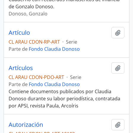
de Gonzalo Donoso.
Donoso, Gonzalo
Artículo
Añadi
CL ARAU CDON-RP-ART
·
Serie
Parte de
Fondo Claudia Donoso
Artículos
Añadi
CL ARAU CDON-PDO-ART
·
Serie
Parte de
Fondo Claudia Donoso
Contiene documentos publicados por Claudia
Donoso durante su labor periodística, contratada
por APSI, revista Paula, Arcoíris
Autorización
Añadi