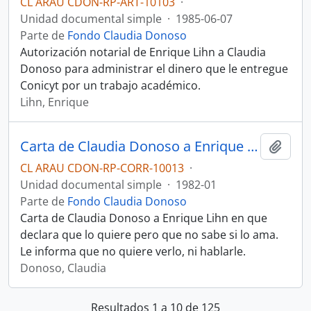
CL ARAU CDON-RP-ART-10103
·
Unidad documental simple
·
1985-06-07
Parte de
Fondo Claudia Donoso
Autorización notarial de Enrique Lihn a Claudia
Donoso para administrar el dinero que le entregue
Conicyt por un trabajo académico.
Lihn, Enrique
Carta de Claudia Donoso a Enrique Lihn
Añadi
CL ARAU CDON-RP-CORR-10013
·
Unidad documental simple
·
1982-01
Parte de
Fondo Claudia Donoso
Carta de Claudia Donoso a Enrique Lihn en que
declara que lo quiere pero que no sabe si lo ama.
Le informa que no quiere verlo, ni hablarle.
Donoso, Claudia
Resultados 1 a 10 de 125