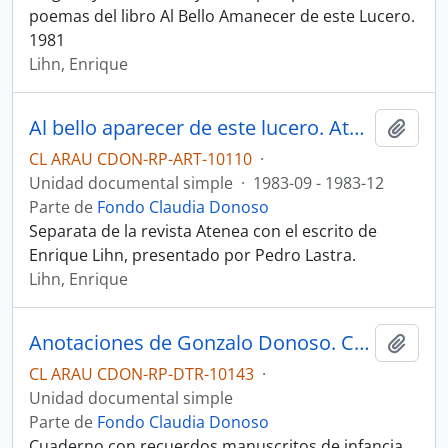
poemas del libro Al Bello Amanecer de este Lucero.
1981
Lihn, Enrique
Al bello aparecer de este lucero. Atenea
Añadi
CL ARAU CDON-RP-ART-10110
·
Unidad documental simple
·
1983-09 - 1983-12
Parte de
Fondo Claudia Donoso
Separata de la revista Atenea con el escrito de
Enrique Lihn, presentado por Pedro Lastra.
Lihn, Enrique
Anotaciones de Gonzalo Donoso. Cuaderno
Añadi
CL ARAU CDON-RP-DTR-10143
·
Unidad documental simple
Parte de
Fondo Claudia Donoso
Cuaderno con recuerdos manuscritos de infancia