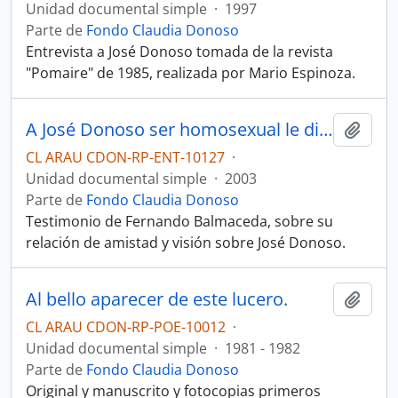
Unidad documental simple
·
1997
Parte de
Fondo Claudia Donoso
Entrevista a José Donoso tomada de la revista
"Pomaire" de 1985, realizada por Mario Espinoza.
A José Donoso ser homosexual le distorsionó la vida. Artículo
Añadi
CL ARAU CDON-RP-ENT-10127
·
Unidad documental simple
·
2003
Parte de
Fondo Claudia Donoso
Testimonio de Fernando Balmaceda, sobre su
relación de amistad y visión sobre José Donoso.
Al bello aparecer de este lucero.
Añadi
CL ARAU CDON-RP-POE-10012
·
Unidad documental simple
·
1981 - 1982
Parte de
Fondo Claudia Donoso
Original y manuscrito y fotocopias primeros