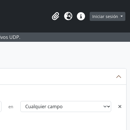
Iniciar sesión
Portapapeles
Idioma
Enlaces rápidos
hivos UDP.
en