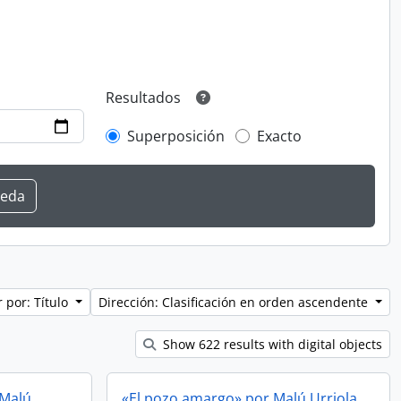
Resultados
Superposición
Exacto
 por: Título
Dirección: Clasificación en orden ascendente
Show 622 results with digital objects
 Malú
«El pozo amargo» por Malú Urriola