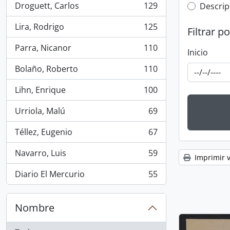
Droguett, Carlos
129
Top-leve
Descrip
, 129 resultados
Lira, Rodrigo
125
Filtrar p
, 125 resultados
Parra, Nicanor
110
Inicio
, 110 resultados
Bolaño, Roberto
110
, 110 resultados
Lihn, Enrique
100
, 100 resultados
Urriola, Malú
69
, 69 resultados
Téllez, Eugenio
67
, 67 resultados
Navarro, Luis
59
Imprimir v
, 59 resultados
Diario El Mercurio
55
, 55 resultados
Nombre