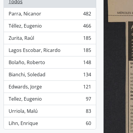
Todos
Parra, Nicanor
482
, 482 resultados
Téllez, Eugenio
466
, 466 resultados
Zurita, Raúl
185
, 185 resultados
Lagos Escobar, Ricardo
185
, 185 resultados
Bolaño, Roberto
148
, 148 resultados
Bianchi, Soledad
134
, 134 resultados
Edwards, Jorge
121
, 121 resultados
Tellez, Eugenio
97
, 97 resultados
Urriola, Malú
83
, 83 resultados
Lihn, Enrique
60
, 60 resultados