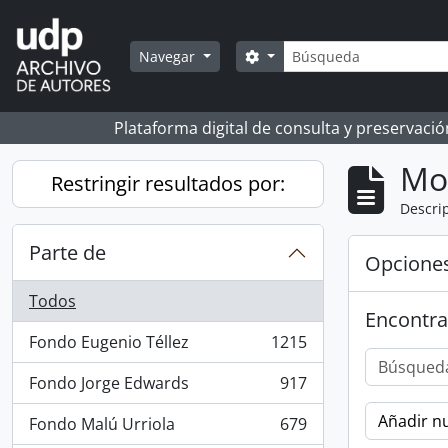
Skip to main content
Búsqueda
Search options
Navegar
Plataforma digital de consulta y preservaci
Mo
Restringir resultados por:
Descrip
Parte de
Opcione
Todos
Encontra
Fondo Eugenio Téllez
1215
, 1215 resultados
Fondo Jorge Edwards
917
, 917 resultados
Añadir nu
Fondo Malú Urriola
679
, 679 resultados