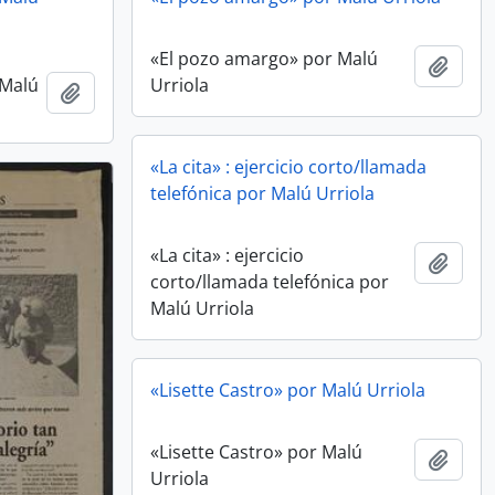
«El pozo amargo» por Malú
Añadi
 Malú
Urriola
Añadir al portapapeles
«La cita» : ejercicio corto/llamada
telefónica por Malú Urriola
«La cita» : ejercicio
Añadi
corto/llamada telefónica por
Malú Urriola
«Lisette Castro» por Malú Urriola
«Lisette Castro» por Malú
Añadi
Urriola