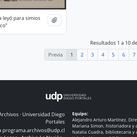
a leyó para simios
Añadir al portapapeles
ico”
Resultados 1 a 10 d
Previa
1
2
3
4
5
6
7
Equipo:
Archivos · Universidad Diego
Alejandro Arturo Martínez, Dire
Portales
Mariana Simon, historiadora y a
 a
programa.archivos@udp.cl
Natalia Cuadra, bibliotecaria y 