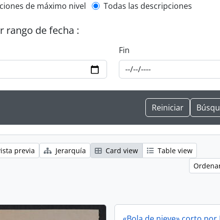
l description filter
ciones de máximo nivel
Todas las descripciones
or rango de fecha :
Fin
ista previa
Jerarquía
Card view
Table view
Ordenar
«Bola de nieve» corto por