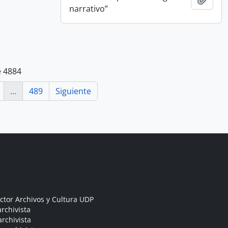
narrativo”
e 4884
...
489
Siguiente
ctor Archivos y Cultura UDP
rchivista
archivista