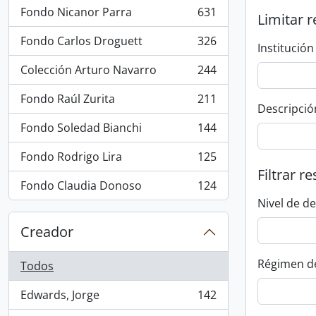
Fondo Nicanor Parra
631
Limitar r
, 631 resultados
Fondo Carlos Droguett
326
Institución
, 326 resultados
Colección Arturo Navarro
244
, 244 resultados
Fondo Raúl Zurita
211
, 211 resultados
Descripció
Fondo Soledad Bianchi
144
, 144 resultados
Fondo Rodrigo Lira
125
, 125 resultados
Filtrar r
Fondo Claudia Donoso
124
, 124 resultados
Nivel de d
Creador
Régimen d
Todos
Edwards, Jorge
142
, 142 resultados