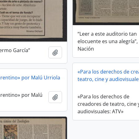
“Leer a este auditorio tan
elocuente es una alegría”,
Nación
lermo García”
Añadir al portapapeles
«Para los derechos de cr
lorentino» por Malú Urriola
teatro, cine y audiovisual
lorentino» por Malú
«Para los derechos de
Añadir al portapapeles
creadores de teatro, cine 
audiovisuales: ATV»