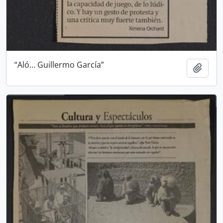
“Aló… Guillermo García”
Añadi