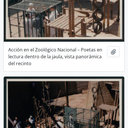
Acción en el Zoológico Nacional – Poetas en
Añadi
lectura dentro de la jaula, vista panorámica
del recinto