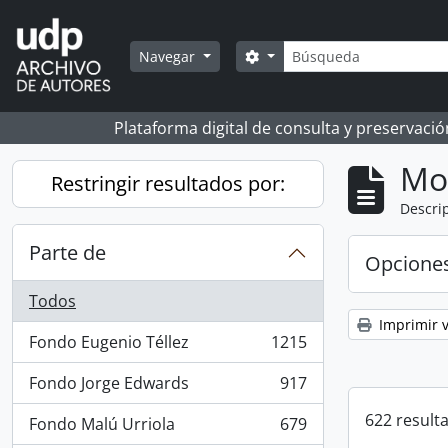
Skip to main content
Búsqueda
Search options
Navegar
Plataforma digital de consulta y preservaci
Mo
Restringir resultados por:
Descrip
Parte de
Opcione
Todos
Imprimir v
Fondo Eugenio Téllez
1215
, 1215 resultados
Fondo Jorge Edwards
917
, 917 resultados
622 result
Fondo Malú Urriola
679
, 679 resultados