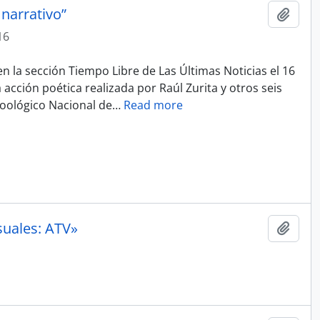
narrativo”
Añadi
16
en la sección Tiempo Libre de Las Últimas Noticias el 16
acción poética realizada por Raúl Zurita y otros seis
Zoológico Nacional de
…
Read more
suales: ATV»
Añadi