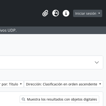
Iniciar sesión
Portapapeles
Idioma
Enlaces rápidos
hivos UDP.
 por: Título
Dirección: Clasificación en orden ascendente
Muestra los resultados con objetos digitales