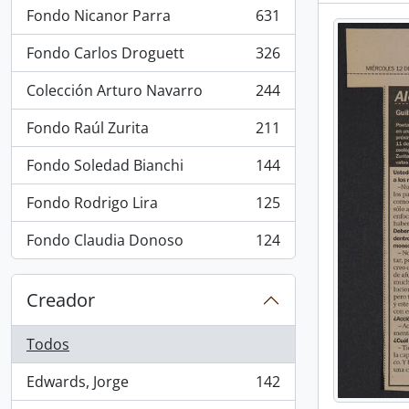
Fondo Nicanor Parra
631
, 631 resultados
Fondo Carlos Droguett
326
, 326 resultados
Colección Arturo Navarro
244
, 244 resultados
Fondo Raúl Zurita
211
, 211 resultados
Fondo Soledad Bianchi
144
, 144 resultados
Fondo Rodrigo Lira
125
, 125 resultados
Fondo Claudia Donoso
124
, 124 resultados
Creador
Todos
Edwards, Jorge
142
, 142 resultados