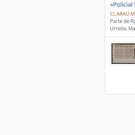
«Policial
CL ARAU M
Parte de
F
Urriola, Ma