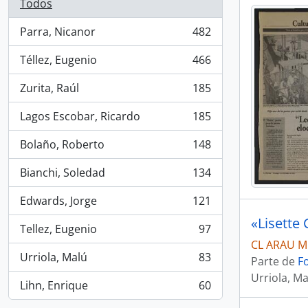
Todos
Parra, Nicanor
482
, 482 resultados
Téllez, Eugenio
466
, 466 resultados
Zurita, Raúl
185
, 185 resultados
Lagos Escobar, Ricardo
185
, 185 resultados
Bolaño, Roberto
148
, 148 resultados
Bianchi, Soledad
134
, 134 resultados
Edwards, Jorge
121
, 121 resultados
«Lisette 
Tellez, Eugenio
97
, 97 resultados
CL ARAU M
Urriola, Malú
83
Parte de
F
, 83 resultados
Urriola, Ma
Lihn, Enrique
60
, 60 resultados