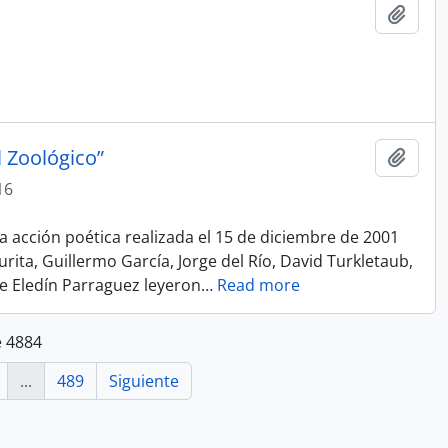
Añadi
l Zoológico”
Añadi
16
 acción poética realizada el 15 de diciembre de 2001
rita, Guillermo García, Jorge del Río, David Turkletaub,
e Eledín Parraguez leyeron
…
Read more
e 4884
...
489
Siguiente