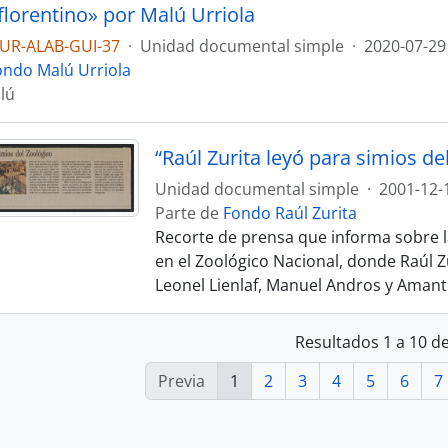
 florentino» por Malú Urriola
UR-ALAB-GUI-37
·
Unidad documental simple
·
2020-07-29
ondo Malú Urriola
lú
“Raúl Zurita leyó para simios de
Unidad documental simple
·
2001-12-
Parte de
Fondo Raúl Zurita
Recorte de prensa que informa sobre la
en el Zoológico Nacional, donde Raúl Zu
Leonel Lienlaf, Manuel Andros y Amant
Resultados 1 a 10 d
Previa
1
2
3
4
5
6
7