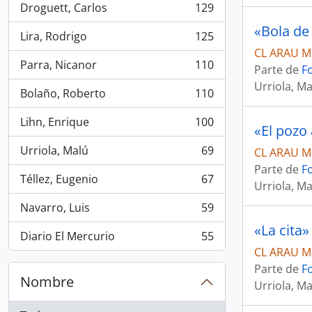
Droguett, Carlos
129
, 129 resultados
«Bola de
Lira, Rodrigo
125
, 125 resultados
CL ARAU M
Parra, Nicanor
110
Parte de
F
, 110 resultados
Urriola, Ma
Bolaño, Roberto
110
, 110 resultados
Lihn, Enrique
100
«El pozo
, 100 resultados
Urriola, Malú
69
CL ARAU M
, 69 resultados
Parte de
F
Téllez, Eugenio
67
Urriola, Ma
, 67 resultados
Navarro, Luis
59
, 59 resultados
«La cita»
Diario El Mercurio
55
, 55 resultados
CL ARAU M
Parte de
F
Nombre
Urriola, Ma