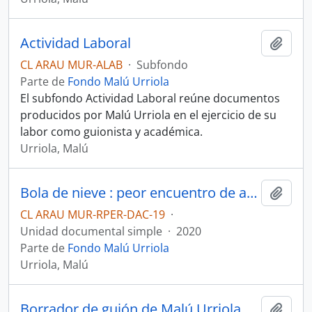
Actividad Laboral
Añadi
CL ARAU MUR-ALAB
·
Subfondo
Parte de
Fondo Malú Urriola
El subfondo Actividad Laboral reúne documentos
producidos por Malú Urriola en el ejercicio de su
labor como guionista y académica.
Urriola, Malú
Bola de nieve : peor encuentro de amor, ejercicio de Máster de Guión
Añadi
CL ARAU MUR-RPER-DAC-19
·
Unidad documental simple
·
2020
Parte de
Fondo Malú Urriola
Urriola, Malú
Borrador de guión de Malú Urriola
Añadi