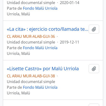
Unidad documental simple
·
2020-01-14
Parte de
Fondo Malú Urriola
Urriola, Malú
«La cita» : ejercicio corto/llamada telefónica por Malú Urriola
Añadi
CL ARAU MUR-ALAB-GUI-36
·
Unidad documental simple
·
2019-12-11
Parte de
Fondo Malú Urriola
Urriola, Malú
«Lisette Castro» por Malú Urriola
Añadi
CL ARAU MUR-ALAB-GUI-38
·
Unidad documental simple
Parte de
Fondo Malú Urriola
Urriola, Malú