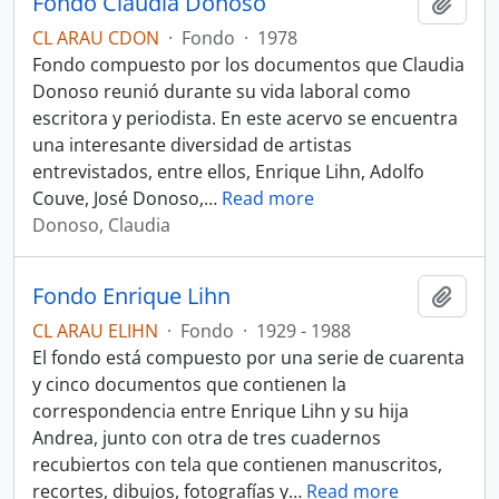
Fondo Claudia Donoso
Añadi
CL ARAU CDON
·
Fondo
·
1978
Fondo compuesto por los documentos que Claudia
Donoso reunió durante su vida laboral como
escritora y periodista. En este acervo se encuentra
una interesante diversidad de artistas
entrevistados, entre ellos, Enrique Lihn, Adolfo
Couve, José Donoso,
…
Read more
Donoso, Claudia
Fondo Enrique Lihn
Añadi
CL ARAU ELIHN
·
Fondo
·
1929 - 1988
El fondo está compuesto por una serie de cuarenta
y cinco documentos que contienen la
correspondencia entre Enrique Lihn y su hija
Andrea, junto con otra de tres cuadernos
recubiertos con tela que contienen manuscritos,
recortes, dibujos, fotografías y
…
Read more