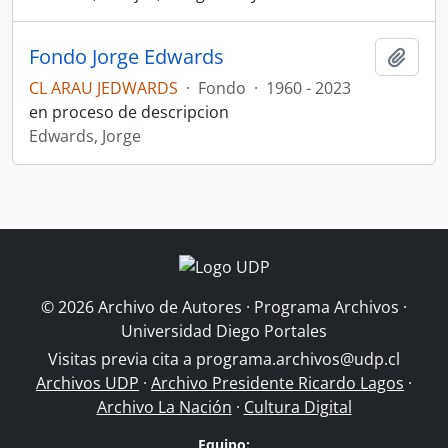
Fondo Jorge Edwards
Añadi
CL ARAU JEDWARDS
·
Fondo
·
1960 - 2023
en proceso de descripcion
Edwards, Jorge
© 2026 Archivo de Autores · Programa Archivos ·
Universidad Diego Portales
Visitas previa cita a
programa.archivos@udp.cl
Archivos UDP
·
Archivo Presidente Ricardo Lagos
·
Archivo La Nación
·
Cultura Digital
Equipo: