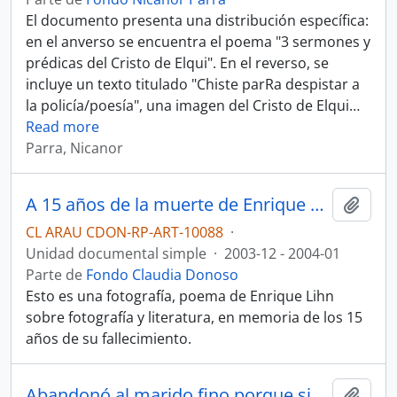
El documento presenta una distribución específica:
en el anverso se encuentra el poema "3 sermones y
prédicas del Cristo de Elqui". En el reverso, se
incluye un texto titulado "Chiste parRa despistar a
la policía/poesía", una imagen del Cristo de Elqui
…
Read more
Parra, Nicanor
A 15 años de la muerte de Enrique Lihn
Añadi
CL ARAU CDON-RP-ART-10088
·
Unidad documental simple
·
2003-12 - 2004-01
Parte de
Fondo Claudia Donoso
Esto es una fotografía, poema de Enrique Lihn
sobre fotografía y literatura, en memoria de los 15
años de su fallecimiento.
Abandonó al marido fino porque siempre le daba malos tratos. Manuscrito Anillado
Añadi