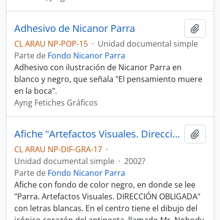
Adhesivo de Nicanor Parra
Añadi
CL ARAU NP-POP-15
·
Unidad documental simple
Parte de
Fondo Nicanor Parra
Adhesivo con ilustración de Nicanor Parra en
blanco y negro, que señala "El pensamiento muere
en la boca".
Ayng Fetiches Gráficos
Afiche "Artefactos Visuales. Dirección Obligada"
Añadi
CL ARAU NP-DIF-GRA-17
·
Unidad documental simple
·
2002?
Parte de
Fondo Nicanor Parra
Afiche con fondo de color negro, en donde se lee
"Parra. Artefactos Visuales. DIRECCIÓN OBLIGADA"
con letras blancas. En el centro tiene el dibujo del