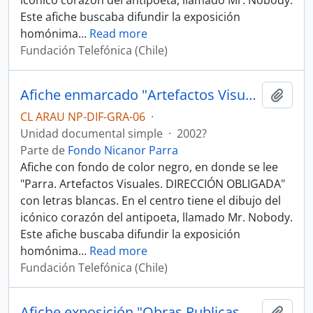
icónico corazón del antipoeta, llamado Mr. Nobody.
Este afiche buscaba difundir la exposición
homónima
…
Read more
Fundación Telefónica (Chile)
Afiche enmarcado "Artefactos Visuales. Dirección Obligada"
Añadi
CL ARAU NP-DIF-GRA-06
·
Unidad documental simple
·
2002?
Parte de
Fondo Nicanor Parra
Afiche con fondo de color negro, en donde se lee
"Parra. Artefactos Visuales. DIRECCIÓN OBLIGADA"
con letras blancas. En el centro tiene el dibujo del
icónico corazón del antipoeta, llamado Mr. Nobody.
Este afiche buscaba difundir la exposición
homónima
…
Read more
Fundación Telefónica (Chile)
Afiche exposición "Obras Publicas Nicanor Parra 2006"
Añadi