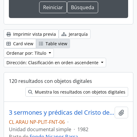
Imprimir vista previa
Jerarquía
Card view
Table view
Ordenar por: Título
Dirección: Clasificación en orden ascendente
120 resultados con objetos digitales
Muestra los resultados con objetos digitales
3 sermones y prédicas del Cristo de Elqui
Añadi
CL ARAU NP-PLIT-FNT-06
·
Unidad documental simple
·
1982
Parte de
Fondo Nicanor Parra