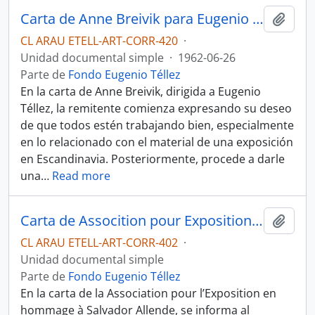
Carta de Anne Breivik para Eugenio Téllez.
Añadi
CL ARAU ETELL-ART-CORR-420
·
Unidad documental simple
·
1962-06-26
Parte de
Fondo Eugenio Téllez
En la carta de Anne Breivik, dirigida a Eugenio
Téllez, la remitente comienza expresando su deseo
de que todos estén trabajando bien, especialmente
en lo relacionado con el material de una exposición
en Escandinavia. Posteriormente, procede a darle
una
…
Read more
Carta de Assocition pour Exposition en hommage á Salvador Allende.
Añadi
CL ARAU ETELL-ART-CORR-402
·
Unidad documental simple
Parte de
Fondo Eugenio Téllez
En la carta de la Association pour l’Exposition en
hommage à Salvador Allende, se informa al