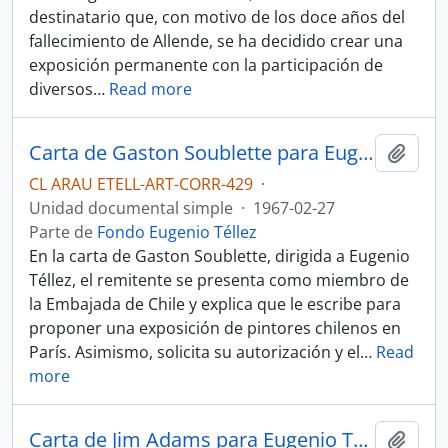
destinatario que, con motivo de los doce años del
fallecimiento de Allende, se ha decidido crear una
exposición permanente con la participación de
diversos
…
Read more
Carta de Gaston Soublette para Eugenio Téllez.
Añadi
CL ARAU ETELL-ART-CORR-429
·
Unidad documental simple
·
1967-02-27
Parte de
Fondo Eugenio Téllez
En la carta de Gaston Soublette, dirigida a Eugenio
Téllez, el remitente se presenta como miembro de
la Embajada de Chile y explica que le escribe para
proponer una exposición de pintores chilenos en
París. Asimismo, solicita su autorización y el
…
Read
more
Carta de Jim Adams para Eugenio Téllez.
Añadi