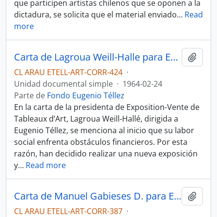
que participen artistas chilenos que se oponen a la
dictadura, se solicita que el material enviado
…
Read
more
Carta de Lagroua Weill-Halle para Eugenio Téllez.
Añadi
CL ARAU ETELL-ART-CORR-424
·
Unidad documental simple
·
1964-02-24
Parte de
Fondo Eugenio Téllez
En la carta de la presidenta de Exposition-Vente de
Tableaux d’Art, Lagroua Weill-Hallé, dirigida a
Eugenio Téllez, se menciona al inicio que su labor
social enfrenta obstáculos financieros. Por esta
razón, han decidido realizar una nueva exposición
y
…
Read more
Carta de Manuel Gabieses D. para Eugenio Téllez.
Añadi
CL ARAU ETELL-ART-CORR-387
·