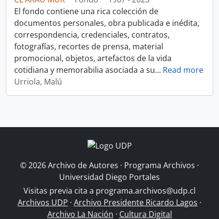
El fondo contiene una rica colección de
documentos personales, obra publicada e inédita,
correspondencia, credenciales, contratos,
fotografías, recortes de prensa, material
promocional, objetos, artefactos de la vida
cotidiana y memorabilia asociada a su
…
Read more
Urriola, Malú
© 2026 Archivo de Autores · Programa Archivos ·
Universidad Diego Portales
Visitas previa cita a
programa.archivos@udp.cl
Archivos UDP
·
Archivo Presidente Ricardo Lagos
·
Archivo La Nación
·
Cultura Digital