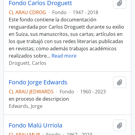
Fondo Carlos Droguett
Añadi
CL ARAU CDROG
·
Fondo
·
1947 - 2018
Este fondo contiene la documentación
resguardada por Carlos Droguett durante su exilio
en Suiza, sus manuscritos, sus cartas; artículos en
los que trabajó con sus redes literarias publicadas
en revistas; como además trabajos académicos
realizados sobre
…
Read more
Droguett, Carlos
Fondo Jorge Edwards
Añadi
CL ARAU JEDWARDS
·
Fondo
·
1960 - 2023
en proceso de descripcion
Edwards, Jorge
Fondo Malú Urriola
Añadi
CL ARAU MUR
·
Fondo
·
1967 - 2023