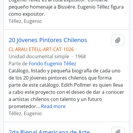
pequeño homenaje a Bissiére. Eugenio Téllez figura
como expositor.
Téllez, Eugenio
20 Jóvenes Pintores Chilenos
Añadi
CL ARAU ETELL-ART-CAT-1026
·
Unidad documental simple
·
1968
Parte de
Fondo Eugenio Téllez
Catálogo, listado y pequeña biografía de cada uno
de los 20 jóvenes pintores chilenos que forma
parte de este catálogo. Edith Pollmer es quien lleva
a cabo este proyecto con el deseo de dar a conocer
a artistas chilenos con talento y un futuro
prometedor
…
Read more
Téllez, Eugenio
2da Bienal Americana de Arte
Añadi