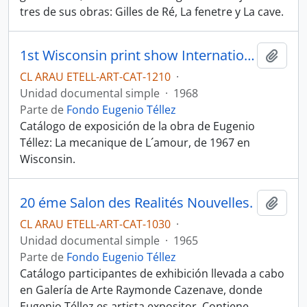
tres de sus obras: Gilles de Ré, La fenetre y La cave.
1st Wisconsin print show International
Añadi
CL ARAU ETELL-ART-CAT-1210
·
Unidad documental simple
·
1968
Parte de
Fondo Eugenio Téllez
Catálogo de exposición de la obra de Eugenio
Téllez: La mecanique de L´amour, de 1967 en
Wisconsin.
20 éme Salon des Realités Nouvelles.
Añadi
CL ARAU ETELL-ART-CAT-1030
·
Unidad documental simple
·
1965
Parte de
Fondo Eugenio Téllez
Catálogo participantes de exhibición llevada a cabo
en Galería de Arte Raymonde Cazenave, donde
Eugenio Téllez es artista expositor. Contiene