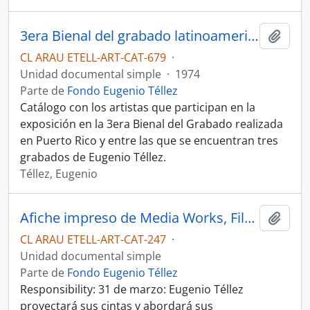
3era Bienal del grabado latinoamericano en San Juan de Puerto Rico
Añadi
CL ARAU ETELL-ART-CAT-679
·
Unidad documental simple
·
1974
Parte de
Fondo Eugenio Téllez
Catálogo con los artistas que participan en la
exposición en la 3era Bienal del Grabado realizada
en Puerto Rico y entre las que se encuentran tres
grabados de Eugenio Téllez.
Téllez, Eugenio
Afiche impreso de Media Works, Film and Video Visitingartists.
Añadi
CL ARAU ETELL-ART-CAT-247
·
Unidad documental simple
Parte de
Fondo Eugenio Téllez
Responsibility: 31 de marzo: Eugenio Téllez
proyectará sus cintas y abordará sus