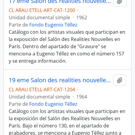
17 eme Salon des realities nouvelles du 7 au 29 avril 1962
Añadi
CL ARAU ETELL-ART-CAT-1200
·
Unidad documental simple
·
1962
Parte de
Fondo Eugenio Téllez
Catálogo con los artistas visuales que participan en
la exposición del Salón des Realities Nouvelles en
París. Dentro del apartado de "Gravure" se
menciona a Eugenio Téllez en como el número 157
y se entrega información.
19 eme Salon des realities nouvelles du It frevrier au Ier mars 1964
Añadi
CL ARAU ETELL-ART-CAT-1204
·
Unidad documental simple
·
1964
Parte de
Fondo Eugenio Téllez
Catálogo con los artistas visuales que participan en
la exposición del Salón des Realities Nouvelles en
París. Bajo el número 130, en el apartado de
grabadores, se menciona a Eugenio Téllez junto a