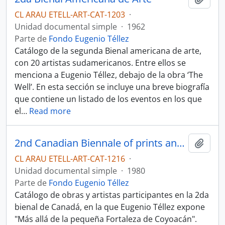
CL ARAU ETELL-ART-CAT-1203
·
Unidad documental simple
·
1962
Parte de
Fondo Eugenio Téllez
Catálogo de la segunda Bienal americana de arte,
con 20 artistas sudamericanos. Entre ellos se
menciona a Eugenio Téllez, debajo de la obra ‘The
Well’. En esta sección se incluye una breve biografía
que contiene un listado de los eventos en los que
el
…
Read more
2nd Canadian Biennale of prints and drawings
Añadi
CL ARAU ETELL-ART-CAT-1216
·
Unidad documental simple
·
1980
Parte de
Fondo Eugenio Téllez
Catálogo de obras y artistas participantes en la 2da
bienal de Canadá, en la que Eugenio Téllez expone
"Más allá de la pequeña Fortaleza de Coyoacán".