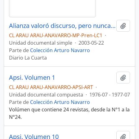
Alianza valoró discurso, pero nunca tanto. Opinión
Añadi
CL ARAU ARAU-ANAVARRO-MP-Pren-LC1
·
Unidad documental simple
·
2003-05-22
Parte de
Colección Arturo Navarro
Diario La Cuarta
Apsi. Volumen 1
Añadi
CL ARAU ARAU-ANAVARRO-APSI-ART
·
Unidad documental compuesta
·
1976-07 - 1977-07
Parte de
Colección Arturo Navarro
Volúmen que contiene 24 revistas, desde la N°1 a la
N°24.
Apsi. Volumen 10
Añadi