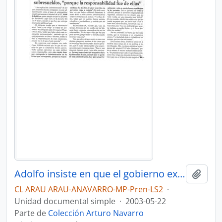
Adolfo insiste en que el gobierno explique sobresueldos, "porque la responsabilidad fue de ellos". Opinión
Añadi
CL ARAU ARAU-ANAVARRO-MP-Pren-LS2
·
Unidad documental simple
·
2003-05-22
Parte de
Colección Arturo Navarro