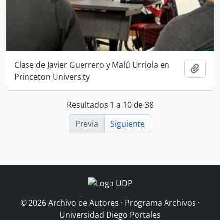
Clase de Javier Guerrero y Malú Urriola en
Añadi
Princeton University
Resultados 1 a 10 de 38
Previa
Siguiente
© 2026 Archivo de Autores · Programa Archivos ·
Universidad Diego Portales