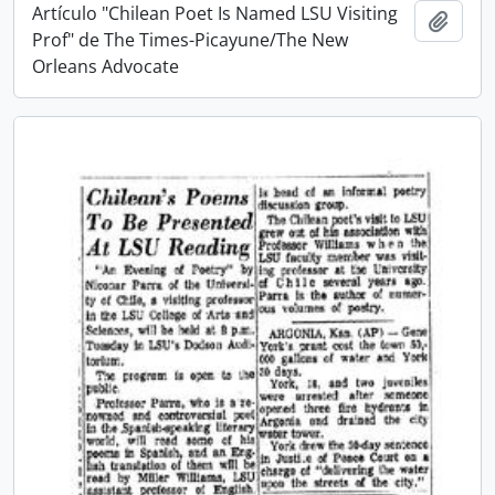
Artículo "Chilean Poet Is Named LSU Visiting
Añadi
Prof" de The Times-Picayune/The New
Orleans Advocate