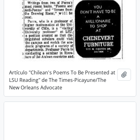
Artículo "Chilean's Poems To Be Presented at
Añadi
LSU Reading" de The Times-Picayune/The
New Orleans Advocate