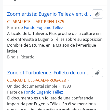
Zoom artiste: Eugenio Tellez vient decrypter la guerre, chercher l'espoir, garder la mémoire
Añadi
CL ARAU ETELL-ART-PREN-1375
Parte de
Fondo Eugenio Téllez
Artículo de la Talivera. Plus proche de la culture en
que entrevista a Eugenio Téllez sobre su exposición
L'ombre de Saturne, en la Maison de l'Amerique
latine.
Bindis, Ricardo
Zone of Turbulence. Folleto de conferencia de Eugenio Téllez.
Añadi
CL ARAU ETELL-ACAD-PROG-628
·
Unidad documental simple
·
1993
Parte de
Fondo Eugenio Téllez
El documento es un folleto de una conferencia
impartida por Eugenio Téllez. En él se menciona
que este distinguido artista y grabador ofrecerá