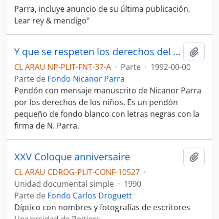
Parra, incluye anuncio de su última publicación,
Lear rey & mendigo"
Y que se respeten los derechos del niño.
Añadi
CL ARAU NP-PLIT-FNT-37-A
·
Parte
·
1992-00-00
Parte de
Fondo Nicanor Parra
Pendón con mensaje manuscrito de Nicanor Parra
por los derechos de los niños. Es un pendón
pequeño de fondo blanco con letras negras con la
firma de N. Parra.
XXV Coloque anniversaire
Añadi
CL ARAU CDROG-PLIT-CONF-10527
·
Unidad documental simple
·
1990
Parte de
Fondo Carlos Droguett
Díptico con nombres y fotografías de escritores