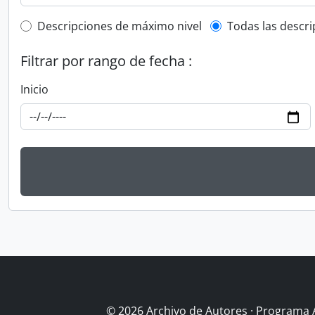
Top-level description filter
Descripciones de máximo nivel
Todas las descr
Filtrar por rango de fecha :
Inicio
© 2026 Archivo de Autores · Programa 