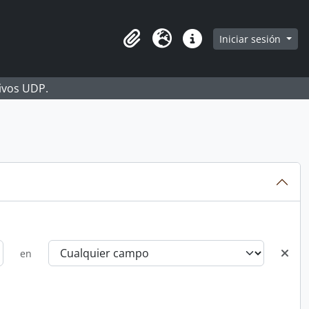
Iniciar sesión
Portapapeles
Idioma
Enlaces rápidos
hivos UDP.
en