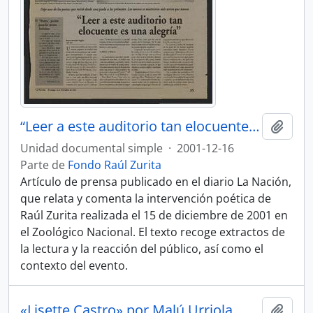
“Leer a este auditorio tan elocuente es una alegría”, La Nación
Añadi
Unidad documental simple
·
2001-12-16
Parte de
Fondo Raúl Zurita
Artículo de prensa publicado en el diario La Nación,
que relata y comenta la intervención poética de
Raúl Zurita realizada el 15 de diciembre de 2001 en
el Zoológico Nacional. El texto recoge extractos de
la lectura y la reacción del público, así como el
contexto del evento.
«Lisette Castro» por Malú Urriola
Añadi