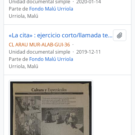
Unidad documental simple
·
2020-01-14
Parte de
Fondo Malú Urriola
Urriola, Malú
«La cita» : ejercicio corto/llamada telefónica por Malú Urriola
Añadi
CL ARAU MUR-ALAB-GUI-36
·
Unidad documental simple
·
2019-12-11
Parte de
Fondo Malú Urriola
Urriola, Malú