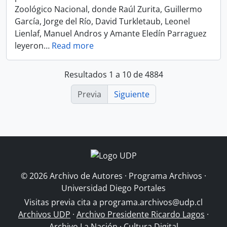
Zoológico Nacional, donde Raúl Zurita, Guillermo
García, Jorge del Río, David Turkletaub, Leonel
Lienlaf, Manuel Andros y Amante Eledín Parraguez
leyeron
…
Read more
Resultados 1 a 10 de 4884
Previa
Siguiente
© 2026 Archivo de Autores · Programa Archivos ·
Universidad Diego Portales
Visitas previa cita a
programa.archivos@udp.cl
Archivos UDP
·
Archivo Presidente Ricardo Lagos
·
Archivo La Nación
·
Cultura Digital