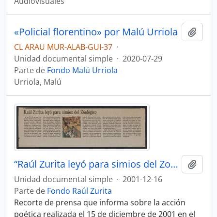
Audiovisuales
«Policial florentino» por Malú Urriola
Añadi
CL ARAU MUR-ALAB-GUI-37
·
Unidad documental simple
·
2020-07-29
Parte de
Fondo Malú Urriola
Urriola, Malú
“Raúl Zurita leyó para simios del Zoológico”
Añadi
Unidad documental simple
·
2001-12-16
Parte de
Fondo Raúl Zurita
Recorte de prensa que informa sobre la acción
poética realizada el 15 de diciembre de 2001 en el