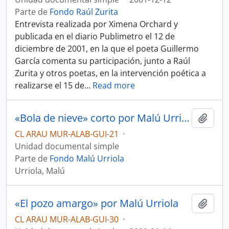
Parte de
Fondo Raúl Zurita
Entrevista realizada por Ximena Orchard y
publicada en el diario Publimetro el 12 de
diciembre de 2001, en la que el poeta Guillermo
García comenta su participación, junto a Raúl
Zurita y otros poetas, en la intervención poética a
realizarse el 15 de
…
Read more
«Bola de nieve» corto por Malú Urriola
Añadi
CL ARAU MUR-ALAB-GUI-21
·
Unidad documental simple
Parte de
Fondo Malú Urriola
Urriola, Malú
«El pozo amargo» por Malú Urriola
Añadi
CL ARAU MUR-ALAB-GUI-30
·