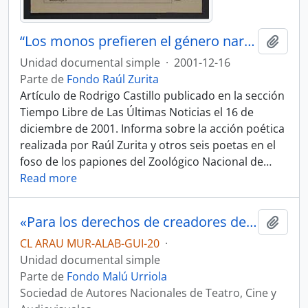
“Los monos prefieren el género narrativo”
Añadi
Unidad documental simple
·
2001-12-16
Parte de
Fondo Raúl Zurita
Artículo de Rodrigo Castillo publicado en la sección
Tiempo Libre de Las Últimas Noticias el 16 de
diciembre de 2001. Informa sobre la acción poética
realizada por Raúl Zurita y otros seis poetas en el
foso de los papiones del Zoológico Nacional de
…
Read more
«Para los derechos de creadores de teatro, cine y audiovisuales: ATV»
Añadi
CL ARAU MUR-ALAB-GUI-20
·
Unidad documental simple
Parte de
Fondo Malú Urriola
Sociedad de Autores Nacionales de Teatro, Cine y