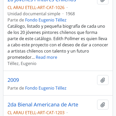
CL ARAU ETELL-ART-CAT-1026
·
Unidad documental simple
·
1968
Parte de
Fondo Eugenio Téllez
Catálogo, listado y pequeña biografía de cada uno
de los 20 jóvenes pintores chilenos que forma
parte de este catálogo. Edith Pollmer es quien lleva
a cabo este proyecto con el deseo de dar a conocer
a artistas chilenos con talento y un futuro
prometedor
…
Read more
Téllez, Eugenio
2009
Añadi
Parte de
Fondo Eugenio Téllez
2da Bienal Americana de Arte
Añadi
CL ARAU ETELL-ART-CAT-1203
·