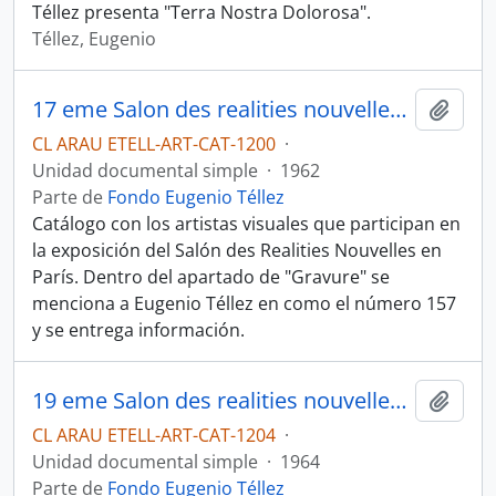
Téllez presenta "Terra Nostra Dolorosa".
Téllez, Eugenio
17 eme Salon des realities nouvelles du 7 au 29 avril 1962
Añadi
CL ARAU ETELL-ART-CAT-1200
·
Unidad documental simple
·
1962
Parte de
Fondo Eugenio Téllez
Catálogo con los artistas visuales que participan en
la exposición del Salón des Realities Nouvelles en
París. Dentro del apartado de "Gravure" se
menciona a Eugenio Téllez en como el número 157
y se entrega información.
19 eme Salon des realities nouvelles du It frevrier au Ier mars 1964
Añadi
CL ARAU ETELL-ART-CAT-1204
·
Unidad documental simple
·
1964
Parte de
Fondo Eugenio Téllez