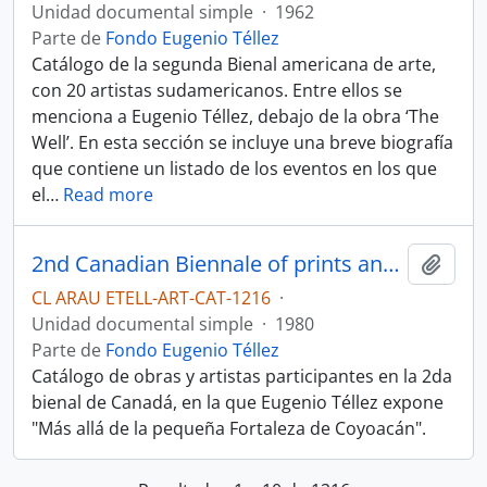
Unidad documental simple
·
1962
Parte de
Fondo Eugenio Téllez
Catálogo de la segunda Bienal americana de arte,
con 20 artistas sudamericanos. Entre ellos se
menciona a Eugenio Téllez, debajo de la obra ‘The
Well’. En esta sección se incluye una breve biografía
que contiene un listado de los eventos en los que
el
…
Read more
2nd Canadian Biennale of prints and drawings
Añadi
CL ARAU ETELL-ART-CAT-1216
·
Unidad documental simple
·
1980
Parte de
Fondo Eugenio Téllez
Catálogo de obras y artistas participantes en la 2da
bienal de Canadá, en la que Eugenio Téllez expone
"Más allá de la pequeña Fortaleza de Coyoacán".