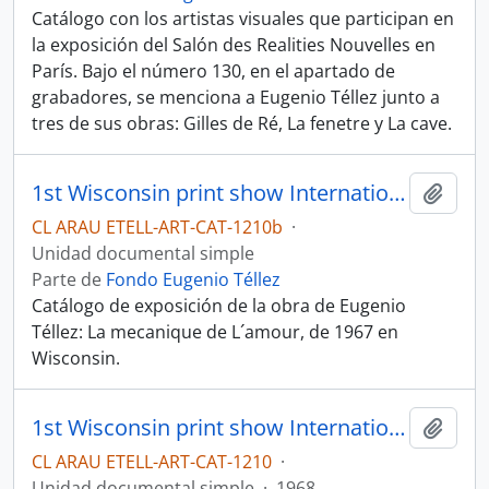
Catálogo con los artistas visuales que participan en
la exposición del Salón des Realities Nouvelles en
París. Bajo el número 130, en el apartado de
grabadores, se menciona a Eugenio Téllez junto a
tres de sus obras: Gilles de Ré, La fenetre y La cave.
1st Wisconsin print show International
Añadi
CL ARAU ETELL-ART-CAT-1210b
·
Unidad documental simple
Parte de
Fondo Eugenio Téllez
Catálogo de exposición de la obra de Eugenio
Téllez: La mecanique de L´amour, de 1967 en
Wisconsin.
1st Wisconsin print show International
Añadi
CL ARAU ETELL-ART-CAT-1210
·
Unidad documental simple
·
1968