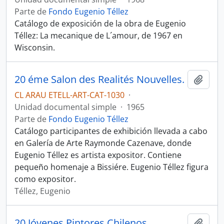
Parte de
Fondo Eugenio Téllez
Catálogo de exposición de la obra de Eugenio
Téllez: La mecanique de L´amour, de 1967 en
Wisconsin.
20 éme Salon des Realités Nouvelles.
Añadi
CL ARAU ETELL-ART-CAT-1030
·
Unidad documental simple
·
1965
Parte de
Fondo Eugenio Téllez
Catálogo participantes de exhibición llevada a cabo
en Galería de Arte Raymonde Cazenave, donde
Eugenio Téllez es artista expositor. Contiene
pequeño homenaje a Bissiére. Eugenio Téllez figura
como expositor.
Téllez, Eugenio
20 Jóvenes Pintores Chilenos
Añadi