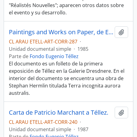
"Réalistés Nouvelles"; aparecen otros datos sobre
el evento y su desarrollo.
Paintings and Works on Paper, de Eugenio Téllez. Folleto
Añadi
CL ARAU ETELL-ART-CORR-287
·
Unidad documental simple
·
1985
Parte de
Fondo Eugenio Téllez
El documento es un folleto de la primera
exposición de Téllez en la Galerie Dresdnere. En el
interior del documento se encuentra una obra de
Stephan Hermlin titulada Terra incognita aurora
australis.
Carta de Patricio Marchant a Téllez.
Añadi
CL ARAU ETELL-ART-CORR-240
·
Unidad documental simple
·
1987
Parte de
Fondo Eugenio Téllez