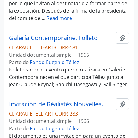
por lo que invitan al destinatario a formar parte de
la exposición. Después de la firma de la presidenta
del comité del
…
Read more
Galería Contemporaine. Folleto
Añadi
CL ARAU ETELL-ART-CORR-181
·
Unidad documental simple
·
1966
Parte de
Fondo Eugenio Téllez
Folleto sobre el evento que se realizará en Galerie
Contemporaine; en el que participa Téllez junto a
Jean-Claude Reynal; Shoichi Hasegawa y Gail Singer.
Invitación de Réalistés Nouvelles.
Añadi
CL ARAU ETELL-ART-CORR-283
·
Unidad documental simple
·
1966
Parte de
Fondo Eugenio Téllez
El documento es una invitación para un evento del