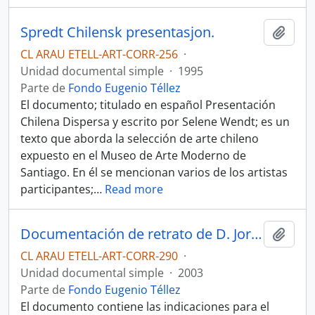
Spredt Chilensk presentasjon.
Añadi
CL ARAU ETELL-ART-CORR-256
·
Unidad documental simple
·
1995
Parte de
Fondo Eugenio Téllez
El documento; titulado en español Presentación
Chilena Dispersa y escrito por Selene Wendt; es un
texto que aborda la selección de arte chileno
expuesto en el Museo de Arte Moderno de
Santiago. En él se mencionan varios de los artistas
participantes;
…
Read more
Documentación de retrato de D. Jorge Edwards hecho por Eugenio Téllez.
Añadi
CL ARAU ETELL-ART-CORR-290
·
Unidad documental simple
·
2003
Parte de
Fondo Eugenio Téllez
El documento contiene las indicaciones para el