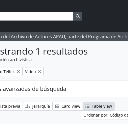
Search in browse page
ón del Archivo de Autores ARAU, parte del Programa de Arc
strando 1 resultados
ción archivística
Remove filter:
o Téllez
Video
s avanzadas de búsqueda
ista previa
Jerarquía
Card view
Table view
Ordenar por: Código d