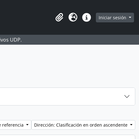
Iniciar sesión
Portapapeles
Idioma
Enlaces rápidos
hivos UDP.
e referencia
Dirección: Clasificación en orden ascendente