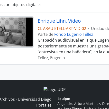
s con objetos digitales
Enrique Lihn. Video
CL ARAU ETELL-ART-VID-02
·
Unidad d
Parte de
Fondo Eugenio Téllez
Grabación audiovisual en la que Eugen
posteriormente se muestra una grabaci
"entrevista en una bañadera", en la que s
Téllez, Eugenio
Equipo:
Archivos · Universidad Diego
Alejandro Arturo Martínez, Dire
Portales
Mariana Simon, historiadora y a