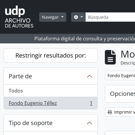
Skip to main content
Búsqueda
Search options
Navegar
Plataforma digital de consulta y preservaci
Mo
Restringir resultados por:
Descrip
Parte de
Remove filter:
Fondo Eugeni
Todos
Opcione
Fondo Eugenio Téllez
1
, 1 resultados
Imprimir v
Tipo de soporte