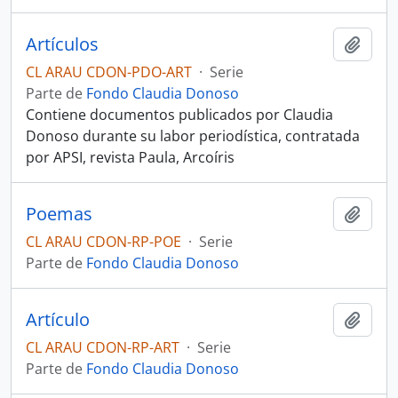
Artículos
Añadi
CL ARAU CDON-PDO-ART
·
Serie
Parte de
Fondo Claudia Donoso
Contiene documentos publicados por Claudia
Donoso durante su labor periodística, contratada
por APSI, revista Paula, Arcoíris
Poemas
Añadi
CL ARAU CDON-RP-POE
·
Serie
Parte de
Fondo Claudia Donoso
Artículo
Añadi
CL ARAU CDON-RP-ART
·
Serie
Parte de
Fondo Claudia Donoso