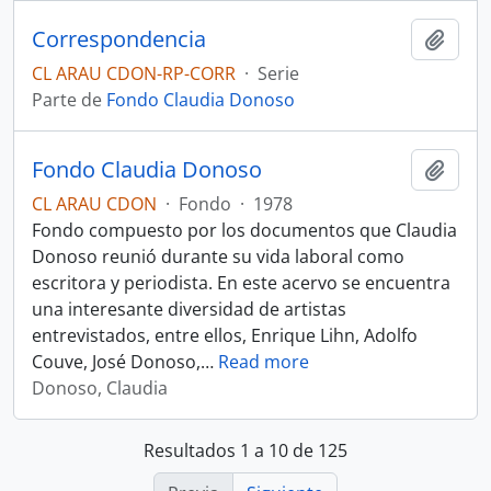
Correspondencia
Añadi
CL ARAU CDON-RP-CORR
·
Serie
Parte de
Fondo Claudia Donoso
Fondo Claudia Donoso
Añadi
CL ARAU CDON
·
Fondo
·
1978
Fondo compuesto por los documentos que Claudia
Donoso reunió durante su vida laboral como
escritora y periodista. En este acervo se encuentra
una interesante diversidad de artistas
entrevistados, entre ellos, Enrique Lihn, Adolfo
Couve, José Donoso,
…
Read more
Donoso, Claudia
Resultados 1 a 10 de 125