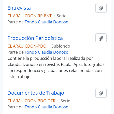
Entrevista
Añadi
CL ARAU CDON-RP-ENT
·
Serie
Parte de
Fondo Claudia Donoso
Producción Periodística
Añadi
CL ARAU CDON-PDO
·
Subfondo
Parte de
Fondo Claudia Donoso
Contiene la producción laboral realizada por
Claudia Donoso en revistas Paula, Apsi, fotografías,
correspondencia y grabaciones relacionadas con
este trabajo.
Documentos de Trabajo
Añadi
CL ARAU CDON-PDO-DTR
·
Serie
Parte de
Fondo Claudia Donoso